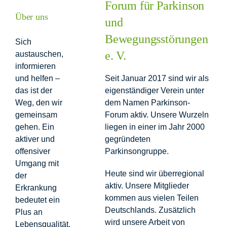
Forum für Parkinson
Über uns
und
Förderer
Bewegungsstörungen
Sich
e. V.
austauschen,
Kontakt
informieren
und helfen –
Seit Januar 2017 sind wir als
das ist der
eigenständiger Verein unter
Suche
Weg, den wir
dem Namen Parkinson-
nach:
gemeinsam
Forum aktiv. Unsere Wurzeln
gehen. Ein
liegen in einer im Jahr 2000
aktiver und
gegründeten
offensiver
Parkinsongruppe.
Umgang mit
Heute sind wir überregional
der
aktiv. Unsere Mitglieder
Erkrankung
kommen aus vielen Teilen
bedeutet ein
Deutschlands. Zusätzlich
Plus an
wird unsere Arbeit von
Lebensqualität,