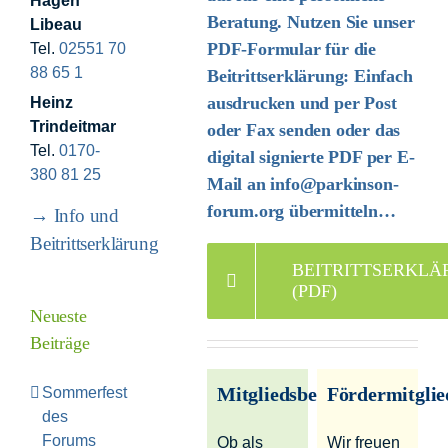
Hagen
Beratung. Nutzen Sie unser
Libeau
PDF-Formular für die
Tel.
02551 70
88 65 1
Beitrittserklärung:
Einfach
ausdrucken und per Post
Heinz
Trindeitmar
oder Fax senden oder das
Tel.
0170-
digital signierte PDF per E-
380 81 25
Mail an
info@parkinson-
forum.org
übermitteln…
→ Info und
Beitrittserklärung
BEITRITTSERKL
(PDF)
Neueste
Beiträge
Mitgliedsbeiträge
Fördermitglie
Sommerfest
des
Forums
Ob als
Wir freuen