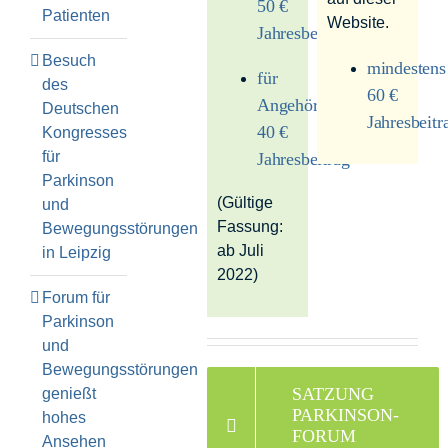
50 €
Patienten
Website.
Jahresbeitrag
Besuch
mindestens
für
des
60 €
Angehörige:
Deutschen
Jahresbeitr
40 €
Kongresses
für
Jahresbeitrag
Parkinson
(Gültige
und
Fassung:
Bewegungsstörungen
ab Juli
in Leipzig
2022)
Forum für
Parkinson
und
Bewegungsstörungen
SATZUNG
genießt
PARKINSON-
hohes
FORUM
Ansehen