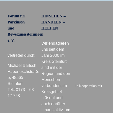
Forum für
HINSEHEN –
Parkinson
HANDELN –
und
HELFEN
Bewegungsstörungen
e. V.
Wir engagieren
uns seit dem
vertreten durch:
Jahr 2000 im
Kreis Steinfurt,
Michael Bartsch
sind mit der
Papeneschstraße
Region und den
5, 48565
Menschen
Steinfurt
verbunden, im
In Kooperation mit
Tel.: 0173 – 63
Kreisgebiet
17 758
präsent und
auch darüber
hinaus aktiv, um