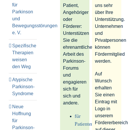
für
Patient,
uns sehr
Parkinson
Angehöriger
über Ihre
und
oder
Unterstützung.
Bewegungsstörungen
Förderer:
Unternehmen
e. V.
Unterstützen
und
Sie die
Privatpersonen
Spezifische
ehrenamtliche
können
Therapien
Arbeit des
Fördermitglied
weisen
Parkinson-
werden.
den Weg
Forums
Auf
und
Atypische
Wunsch
engagieren
Parkinson-
erhalten
sich für
Syndrome
Sie einen
sich und
Eintrag mit
andere.
Neue
Logo in
Hoffnung
für
unserem
für
Fördererbereich
Patienten:
Parkinson-
auf dieser