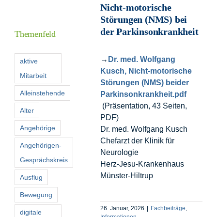
Nicht-motorische
Informationen
Störungen (NMS) bei
der Parkinsonkrankheit
Themenfeld
Förderer
→
Dr. med. Wolfgang
aktive
Kusch, Nicht-motorische
Mitarbeit
Kontakt
Störungen (NMS) beider
Alleinstehende
Parkinsonkrankheit.pdf
(Präsentation, 43 Seiten,
Suche
Alter
PDF)
nach:
Angehörige
Dr. med. Wolfgang Kusch
Chefarzt der Klinik für
Angehörigen-
Neurologie
Gesprächskreis
Herz-Jesu-Krankenhaus
Münster-Hiltrup
Ausflug
Bewegung
26. Januar, 2026
|
Fachbeiträge
,
digitale