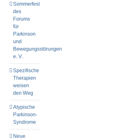
Sommerfest
des
Forums
für
Parkinson
und
Bewegungsstörungen
e. V.
Spezifische
Therapien
weisen
den Weg
Atypische
Parkinson-
Syndrome
Neue