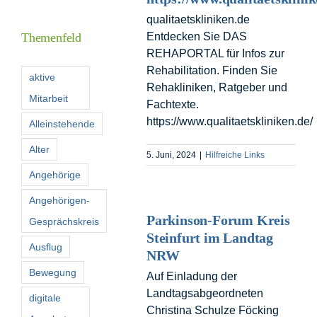
Inform
qualitaetskliniken.de
Themenfeld
Entdecken Sie DAS
REHAPORTAL für Infos zur
Förder
Rehabilitation. Finden Sie
aktive
Rehakliniken, Ratgeber und
Mitarbeit
Konta
Fachtexte.
https://www.qualitaetskliniken.de/
Alleinstehende
Suche
Alter
5. Juni, 2024
|
Hilfreiche Links
nach:
Angehörige
Angehörigen-
Parkinson-Forum Kreis
Gesprächskreis
Steinfurt im Landtag
Ausflug
NRW
Bewegung
Auf Einladung der
Landtagsabgeordneten
digitale
Christina Schulze Föcking