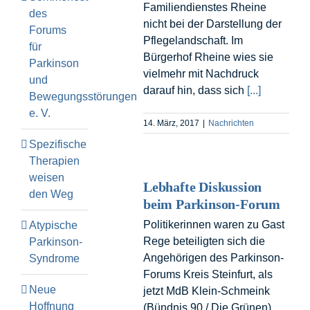
Familiendienstes Rheine
des
nicht bei der Darstellung der
Forums
Pflegelandschaft. Im
für
Bürgerhof Rheine wies sie
Parkinson
vielmehr mit Nachdruck
und
darauf hin, dass sich
[...]
Bewegungsstörungen
e. V.
14. März, 2017
|
Nachrichten
Spezifische
Therapien
weisen
Lebhafte Diskussion
den Weg
beim Parkinson-Forum
Politikerinnen waren zu Gast
Atypische
Rege beteiligten sich die
Parkinson-
Angehörigen des Parkinson-
Syndrome
Forums Kreis Steinfurt, als
Neue
jetzt MdB Klein-Schmeink
Hoffnung
(Bündnis 90 / Die Grünen),