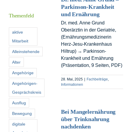
Inform
Parkinson-Krankheit
und Ernährung
Themenfeld
Dr. med. Anne Grund
Förder
Oberärztin in der Geriatrie,
aktive
(Ernährungsmedizinerin
Mitarbeit
Konta
Herz-Jesu-Krankenhaus
Hiltrup) → Parkinson-
Alleinstehende
Krankheit und Ernährung
Suche
Alter
(Präsentation, 9 Seiten, PDF)
nach:
Angehörige
28. Mai, 2025
|
Fachbeiträge
,
Angehörigen-
Informationen
Gesprächskreis
Ausflug
Bei Mangelernährung
Bewegung
über Trinknahrung
digitale
nachdenken