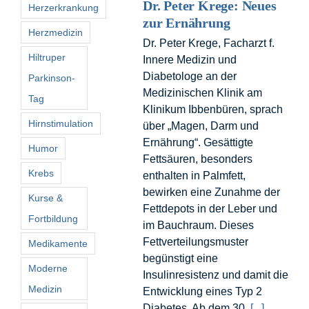
Dr. Peter Krege: Neues
Herzerkrankung
zur Ernährung
Herzmedizin
Dr. Peter Krege, Facharzt f.
Hiltruper
Innere Medizin und
Diabetologe an der
Parkinson-
Medizinischen Klinik am
Tag
Klinikum Ibbenbüren, sprach
Hirnstimulation
über „Magen, Darm und
Ernährung“. Gesättigte
Humor
Fettsäuren, besonders
Krebs
enthalten in Palmfett,
bewirken eine Zunahme der
Kurse &
Fettdepots in der Leber und
Fortbildung
im Bauchraum. Dieses
Fettverteilungsmuster
Medikamente
begünstigt eine
Moderne
Insulinresistenz und damit die
Medizin
Entwicklung eines Typ 2
Diabetes. Ab dem 30.
[...]