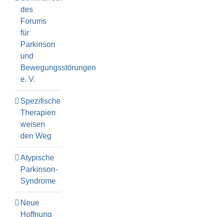
des
Forums
für
Parkinson
und
Bewegungsstörungen
e. V.
Spezifische
Therapien
weisen
den Weg
Atypische
Parkinson-
Syndrome
Neue
Hoffnung