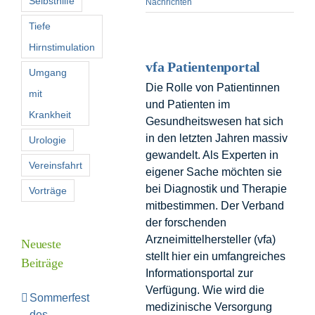
Selbsthilfe
Nachrichten
Tiefe
Hirnstimulation
vfa Patientenportal
Umgang
Die Rolle von Patientinnen
mit
und Patienten im
Krankheit
Gesundheitswesen hat sich
in den letzten Jahren massiv
Urologie
gewandelt. Als Experten in
Vereinsfahrt
eigener Sache möchten sie
bei Diagnostik und Therapie
Vorträge
mitbestimmen. Der Verband
der forschenden
Arzneimittelhersteller (vfa)
Neueste
stellt hier ein umfangreiches
Beiträge
Informationsportal zur
Verfügung. Wie wird die
Sommerfest
medizinische Versorgung
des