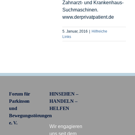
Zahnarzt- und Krankenhaus-
Suchmaschinen.
www.derprivatpatient.de
5. Januar, 2016
|
Hilfreiche
Links
Forum für
HINSEHEN –
Parkinson
HANDELN –
und
HELFEN
Bewegungsstörungen
e. V.
Wir engagieren
uns seit dem