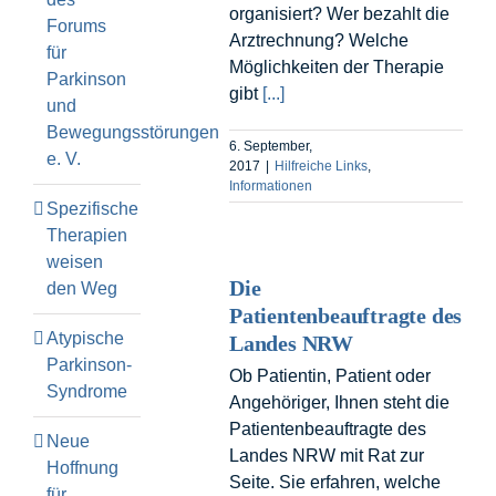
organisiert? Wer bezahlt die
Forums
Arztrechnung? Welche
für
Möglichkeiten der Therapie
Parkinson
gibt
[...]
und
Bewegungsstörungen
6. September,
e. V.
2017
|
Hilfreiche Links
,
Informationen
Spezifische
Therapien
weisen
Die
den Weg
Patientenbeauftragte des
Atypische
Landes NRW
Parkinson-
Ob Patientin, Patient oder
Syndrome
Angehöriger, Ihnen steht die
Patientenbeauftragte des
Neue
Landes NRW mit Rat zur
Hoffnung
Seite. Sie erfahren, welche
für