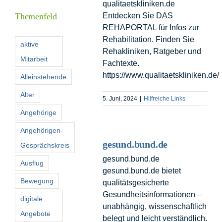
qualitaetskliniken.de
Themenfeld
Entdecken Sie DAS
REHAPORTAL für Infos zur
Förderer
Rehabilitation. Finden Sie
aktive
Rehakliniken, Ratgeber und
Mitarbeit
Kontakt
Fachtexte.
https://www.qualitaetskliniken.de/
Alleinstehende
Suche
Alter
5. Juni, 2024
|
Hilfreiche Links
nach:
Angehörige
Angehörigen-
gesund.bund.de
Gesprächskreis
gesund.bund.de
Ausflug
gesund.bund.de bietet
Bewegung
qualitätsgesicherte
Gesundheitsinformationen –
digitale
unabhängig, wissenschaftlich
Angebote
belegt und leicht verständlich.