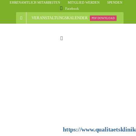
Skip
EHRENAMTLICH MITARBEITEN
MITGLIED WERDEN
SPENDEN
Facebook
to
content
VERANSTALTUNGSKALENDER
PDF DOWNLOAD
Toggle
Navigation
Start
Der Verein
Nachrichten
Veranstaltungsübersicht
https://www.qualitaetsklinik
Informationen