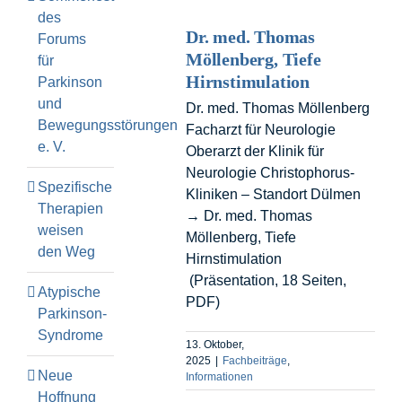
des
Dr. med. Thomas
Forums
Möllenberg, Tiefe
für
Hirnstimulation
Parkinson
und
Dr. med. Thomas Möllenberg
Bewegungsstörungen
Facharzt für Neurologie
e. V.
Oberarzt der Klinik für
Neurologie Christophorus-
Spezifische
Kliniken – Standort Dülmen
Therapien
→ Dr. med. Thomas
weisen
Möllenberg, Tiefe
den Weg
Hirnstimulation
(Präsentation, 18 Seiten,
Atypische
PDF)
Parkinson-
Syndrome
13. Oktober,
2025
|
Fachbeiträge
,
Neue
Informationen
Hoffnung