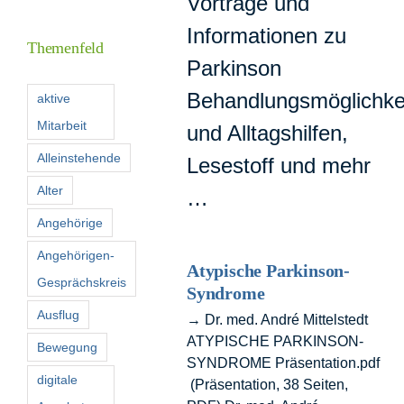
Vorträge und
Inform
Informationen zu
Themenfeld
Parkinson
Förder
Behandlungsmöglichke
aktive
Mitarbeit
und Alltagshilfen,
Konta
Alleinstehende
Lesestoff und mehr
Suche
Alter
…
nach:
Angehörige
Angehörigen-
Atypische Parkinson-
Gesprächskreis
Syndrome
Ausflug
→ Dr. med. André Mittelstedt
ATYPISCHE PARKINSON-
Bewegung
SYNDROME Präsentation.pdf
digitale
(Präsentation, 38 Seiten,