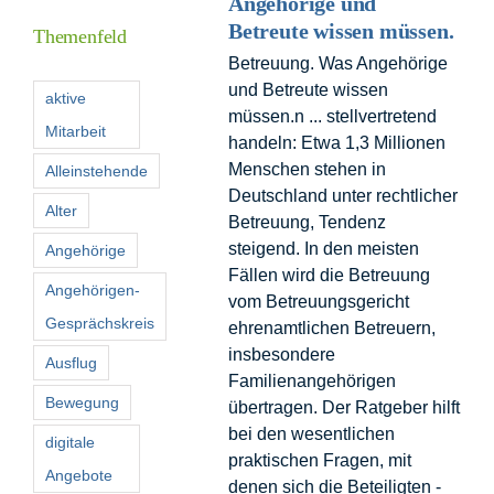
Angehörige und
Betreute wissen müssen.
Themenfeld
Betreuung. Was Angehörige
Förderer
und Betreute wissen
aktive
müssen.n ... stellvertretend
Mitarbeit
Kontakt
handeln: Etwa 1,3 Millionen
Menschen stehen in
Alleinstehende
Deutschland unter rechtlicher
Suche
Alter
Betreuung, Tendenz
nach:
steigend. In den meisten
Angehörige
Fällen wird die Betreuung
Angehörigen-
vom Betreuungsgericht
Gesprächskreis
ehrenamtlichen Betreuern,
insbesondere
Ausflug
Familienangehörigen
Bewegung
übertragen. Der Ratgeber hilft
bei den wesentlichen
digitale
praktischen Fragen, mit
Angebote
denen sich die Beteiligten -