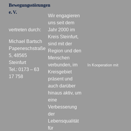
Bewegungsstörungen
e. V.
Wir engagieren
uns seit dem
vertreten durch:
Jahr 2000 im
Kreis Steinfurt,
Michael Bartsch
sind mit der
Papeneschstraße
Region und den
5, 48565
Menschen
Steinfurt
verbunden, im
In Kooperation mit
Tel.: 0173 – 63
Kreisgebiet
17 758
präsent und
auch darüber
hinaus aktiv, um
eine
Verbesserung
der
Lebensqualität
für