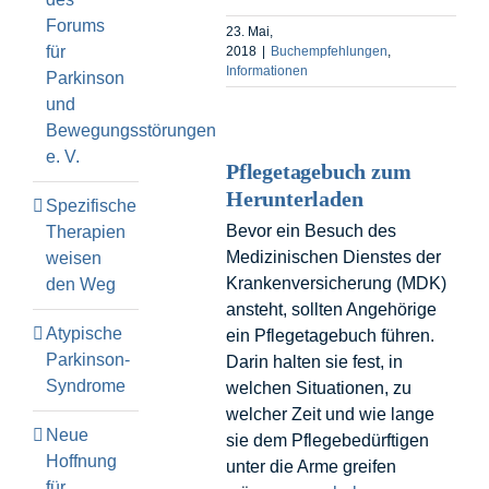
Forums
23. Mai,
für
2018
|
Buchempfehlungen
,
Informationen
Parkinson
und
Bewegungsstörungen
e. V.
Pflegetagebuch zum
Herunterladen
Spezifische
Bevor ein Besuch des
Therapien
Medizinischen Dienstes der
weisen
Krankenversicherung (MDK)
den Weg
ansteht, sollten Angehörige
Atypische
ein Pflegetagebuch führen.
Parkinson-
Darin halten sie fest, in
Syndrome
welchen Situationen, zu
welcher Zeit und wie lange
Neue
sie dem Pflegebedürftigen
Hoffnung
unter die Arme greifen
für