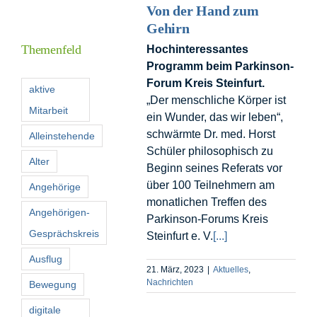
Von der Hand zum
Informationen
Gehirn
Themenfeld
Hochinteressantes
Programm beim Parkinson-
Förderer
Forum Kreis Steinfurt.
aktive
„Der menschliche Körper ist
Mitarbeit
Kontakt
ein Wunder, das wir leben“,
schwärmte Dr. med. Horst
Alleinstehende
Schüler philosophisch zu
Suche
Alter
Beginn seines Referats vor
nach:
über 100 Teilnehmern am
Angehörige
monatlichen Treffen des
Angehörigen-
Parkinson-Forums Kreis
Gesprächskreis
Steinfurt e. V.
[...]
Ausflug
21. März, 2023
|
Aktuelles
,
Nachrichten
Bewegung
digitale