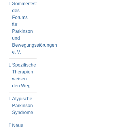
Sommerfest
des
Forums
für
Parkinson
und
Bewegungsstörungen
e. V.
Spezifische
Therapien
weisen
den Weg
Atypische
Parkinson-
Syndrome
Neue