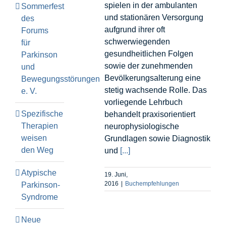
spielen in der ambulanten
Sommerfest
und stationären Versorgung
des
aufgrund ihrer oft
Forums
schwerwiegenden
für
gesundheitlichen Folgen
Parkinson
sowie der zunehmenden
und
Bevölkerungsalterung eine
Bewegungsstörungen
stetig wachsende Rolle. Das
e. V.
vorliegende Lehrbuch
Spezifische
behandelt praxisorientiert
Therapien
neurophysiologische
weisen
Grundlagen sowie Diagnostik
den Weg
und
[...]
Atypische
19. Juni,
2016
|
Buchempfehlungen
Parkinson-
Syndrome
Neue