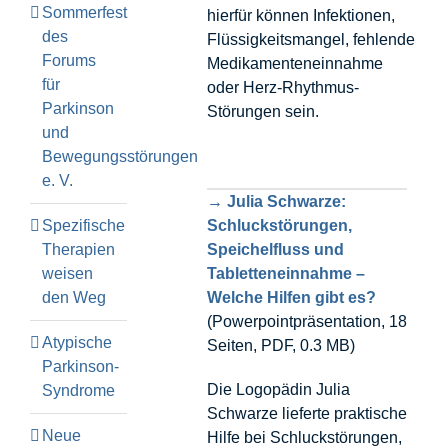
Sommerfest
hierfür können Infektionen,
des
Flüssigkeitsmangel, fehlende
Forums
Medikamenteneinnahme
für
oder Herz-Rhythmus-
Parkinson
Störungen sein.
und
Bewegungsstörungen
e. V.
→ Julia Schwarze:
Spezifische
Schluckstörungen,
Therapien
Speichelfluss und
weisen
Tabletteneinnahme –
den Weg
Welche Hilfen gibt es?
(Powerpointpräsentation, 18
Atypische
Seiten, PDF, 0.3 MB)
Parkinson-
Die Logopädin Julia
Syndrome
Schwarze lieferte praktische
Neue
Hilfe bei Schluckstörungen,