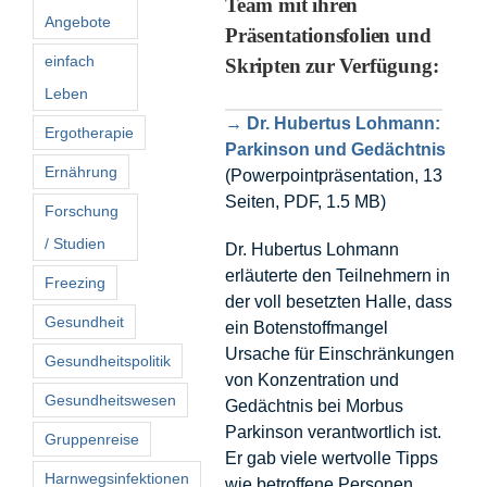
Team mit ihren
Angebote
Präsentationsfolien und
einfach
Skripten zur Verfügung:
Leben
→ Dr. Hubertus Lohmann:
Ergotherapie
Parkinson und Gedächtnis
Ernährung
(Powerpointpräsentation, 13
Seiten, PDF, 1.5 MB)
Forschung
/ Studien
Dr. Hubertus Lohmann
erläuterte den Teilnehmern in
Freezing
der voll besetzten Halle, dass
Gesundheit
ein Botenstoffmangel
Ursache für Einschränkungen
Gesundheitspolitik
von Konzentration und
Gesundheitswesen
Gedächtnis bei Morbus
Parkinson verantwortlich ist.
Gruppenreise
Er gab viele wertvolle Tipps
Harnwegsinfektionen
wie betroffene Personen