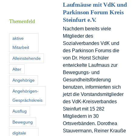
Laufmäuse mit VdK und
Informationen
Parkinson Forum Kreis
Steinfurt e.V.
Themenfeld
Nachdem bereits viele
Förderer
Mitglieder des
aktive
Sozialverbandes VdK und
Mitarbeit
Kontakt
des Parkinson Forums die
von Dr. Horst Schüler
Alleinstehende
entwickelte Laufmaus zur
Suche
Alter
Bewegungs- und
nach:
Gesundheitsförderung
Angehörige
benutzen, informierten sich
Angehörigen-
jetzt die Vorstandsmitglieder
Gesprächskreis
des VdK-Kreisverbandes
Steinfurt mit 15 282
Ausflug
Mitgliedern in 30
Bewegung
Ortsverbänden. Dorothea
Stauvermann, Reiner Krauße
digitale