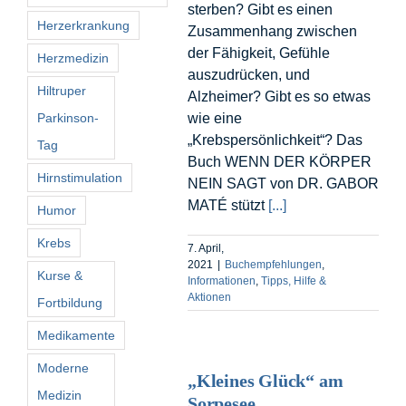
sterben? Gibt es einen
Herzerkrankung
Zusammenhang zwischen
der Fähigkeit, Gefühle
Herzmedizin
auszudrücken, und
Hiltruper
Alzheimer? Gibt es so etwas
Parkinson-
wie eine
„Krebspersönlichkeit“? Das
Tag
Buch WENN DER KÖRPER
Hirnstimulation
NEIN SAGT von DR. GABOR
MATÉ stützt
[...]
Humor
Krebs
7. April,
2021
|
Buchempfehlungen
,
Kurse &
Informationen
,
Tipps, Hilfe &
Aktionen
Fortbildung
Medikamente
Moderne
„Kleines Glück“ am
Medizin
Sorpesee