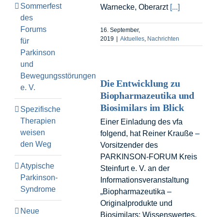
Sommerfest
Warnecke, Oberarzt
[...]
des
Forums
16. September,
2019
|
Aktuelles
,
Nachrichten
für
Parkinson
und
Bewegungsstörungen
Die Entwicklung zu
e. V.
Biopharmazeutika und
Biosimilars im Blick
Spezifische
Therapien
Einer Einladung des vfa
weisen
folgend, hat Reiner Krauße –
den Weg
Vorsitzender des
PARKINSON-FORUM Kreis
Atypische
Steinfurt e. V. an der
Parkinson-
Informationsveranstaltung
Syndrome
„Biopharmazeutika –
Originalprodukte und
Neue
Biosimilars: Wissenswertes,