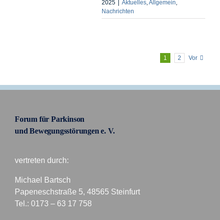
2025
|
Aktuelles
,
Allgemein
,
Nachrichten
1
2
Vor
Forum für Parkinson
und Bewegungsstörungen e. V.
vertreten durch:
Michael Bartsch
Papeneschstraße 5, 48565 Steinfurt
Tel.: 0173 – 63 17 758