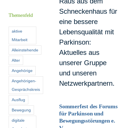
Raus aus dem
Inform
Schneckenhaus für
Themenfeld
eine bessere
Förder
Lebensqualität mit
aktive
Mitarbeit
Parkinson:
Konta
Alleinstehende
Aktuelles aus
Suche
Alter
unserer Gruppe
nach:
Angehörige
und unseren
Angehörigen-
Netzwerkpartnern.
Gesprächskreis
Ausflug
Sommerfest des Forums
Bewegung
für Parkinson und
Bewegungsstörungen e.
digitale
V.