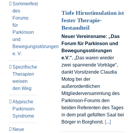
Sommerfest
des
Tiefe Hirnstimulation ist
Forums
fester Therapie-
für
Bestandteil
Parkinson
Neuer Vereinsname: „Das
und
Forum für Parkinson und
Bewegungsstörungen
Bewegungsstörungen
e. V.
e.V.“.
„Das waren wieder
zwei spannende Vorträge“,
Spezifische
dankt Vorsitzende Claudia
Therapien
Motog bei der
weisen
außerordentlichen
den Weg
Mitgliederversammlung des
Parkinson-Forums den
Atypische
beiden Referenten des Tages
Parkinson-
in dem prall gefüllten Saal bei
Syndrome
Börger in Borghorst.
[...]
Neue