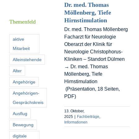
Dr. med. Thomas
Informationen
Möllenberg, Tiefe
Hirnstimulation
Themenfeld
Dr. med. Thomas Möllenberg
Förderer
Facharzt für Neurologie
aktive
Oberarzt der Klinik für
Mitarbeit
Kontakt
Neurologie Christophorus-
Kliniken – Standort Dülmen
Alleinstehende
→ Dr. med. Thomas
Suche
Alter
Möllenberg, Tiefe
nach:
Hirnstimulation
Angehörige
(Präsentation, 18 Seiten,
Angehörigen-
PDF)
Gesprächskreis
13. Oktober,
Ausflug
2025
|
Fachbeiträge
,
Informationen
Bewegung
digitale