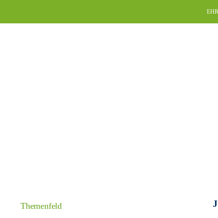
Skip
EHR
to
content
J
Themenfeld