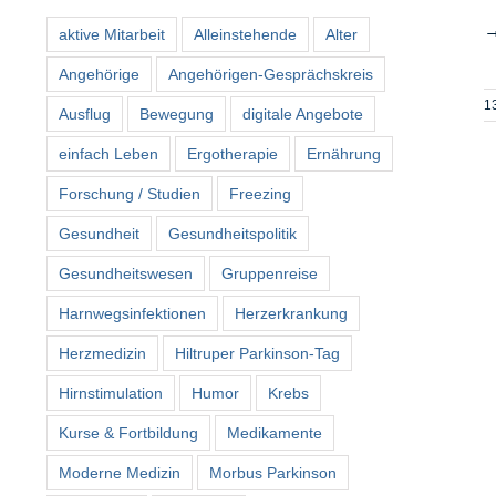
aktive Mitarbeit
Alleinstehende
Alter
Angehörige
Angehörigen-Gesprächskreis
1
Ausflug
Bewegung
digitale Angebote
einfach Leben
Ergotherapie
Ernährung
Forschung / Studien
Freezing
Gesundheit
Gesundheitspolitik
Gesundheitswesen
Gruppenreise
Harnwegsinfektionen
Herzerkrankung
Herzmedizin
Hiltruper Parkinson-Tag
Hirnstimulation
Humor
Krebs
Kurse & Fortbildung
Medikamente
Moderne Medizin
Morbus Parkinson