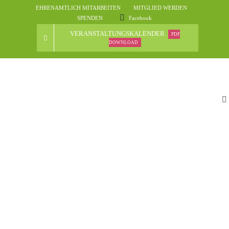
Skip
EHRENAMTLICH MITARBEITEN
MITGLIED WERDEN
to
SPENDEN
Facebook
content
VERANSTALTUNGSKALENDER
PDF
DOWNLOAD
To
Na
St
D
N
Ve