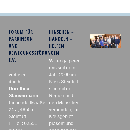
FORUM FÜR
HINSEHEN –
PARKINSON
HANDELN –
UND
HELFEN
BEWEGUNGSSTÖRUNGEN
E.V.
Wir engagieren
uns seit dem
vertreten
Jahr 2000 im
durch:
Kreis Steinfurt,
Dorothea
sind mit der
Stauvermann
Region und
Eichendorffstraße
den Menschen
24 a, 48565
verbunden, im
Steinfurt
Kreisgebiet
Tel.: 02551
präsent und