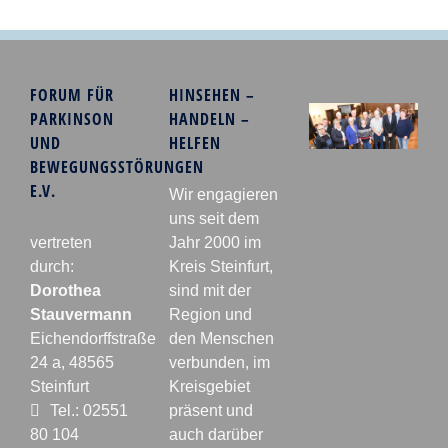
FORUM FÜR
HINSEHEN –
PARKINSON
HANDELN –
UND
HELFEN
BEWEGUNGSSTÖRUNGEN
E.V.
Wir engagieren
uns seit dem
vertreten
Jahr 2000 im
durch:
Kreis Steinfurt,
Dorothea
sind mit der
Stauvermann
Region und
Eichendorffstraße
den Menschen
24 a, 48565
verbunden, im
Steinfurt
Kreisgebiet
Tel.: 02551
präsent und
80 104
auch darüber