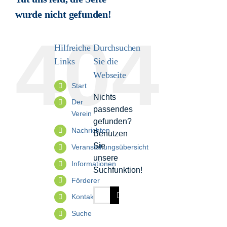
wurde nicht gefunden!
Informationen
404
Hilfreiche
Durchsuchen
Förderer
Links
Sie die
Webseite
Kontakt
Start
Nichts
Der
passendes
Suche
Verein
gefunden?
nach:
Nachrichten
Benutzen
Sie
Veranstaltungsübersicht
unsere
Informationen
Suchfunktion!
Förderer
Suche
Kontakt
nach:
Suche