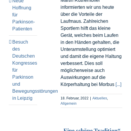
Martin Ruthemöller
Neue
informierten wir uns heute
Hoffnung
über die Vorteile der
für
Laufmaus. Zahlreichen
Parkinson-
Sportlern hilft das kleine
Patienten
Gerät, welches beim Laufen
Besuch
in den Händen gehalten, die
des
Unterarmstellung optimiert
Deutschen
und damit die eigene Haltung
Kongresses
verbessert. Dies soll
für
möglicherweise auch
Parkinson
Auswirkungen auf die
und
Körperhaltung bei Morbus
[...]
Bewegungsstörungen
in Leipzig
18. Februar, 2022
|
Aktuelles
,
Allgemein
„Eine schöne Tradition“