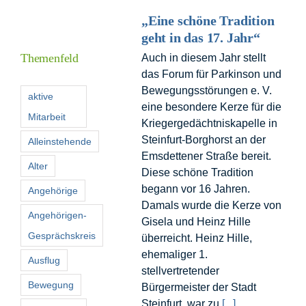
„Eine schöne Tradition
geht in das 17. Jahr“
I
Themenfeld
Auch in diesem Jahr stellt
das Forum für Parkinson und
F
Bewegungsstörungen e. V.
aktive
eine besondere Kerze für die
Mitarbeit
Kriegergedächtniskapelle in
K
Steinfurt-Borghorst an der
Alleinstehende
Emsdettener Straße bereit.
Alter
S
Diese schöne Tradition
n
begann vor 16 Jahren.
Angehörige
Damals wurde die Kerze von
Angehörigen-
Gisela und Heinz Hille
Gesprächskreis
überreicht. Heinz Hille,
ehemaliger 1.
Ausflug
stellvertretender
Bewegung
Bürgermeister der Stadt
Steinfurt, war zu
[...]