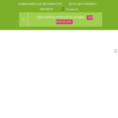
Skip
EHRENAMTLICH MITARBEITEN
MITGLIED WERDEN
to
SPENDEN
Facebook
content
VERANSTALTUNGSKALENDER
PDF
DOWNLOAD
To
Na
St
D
N
Ve