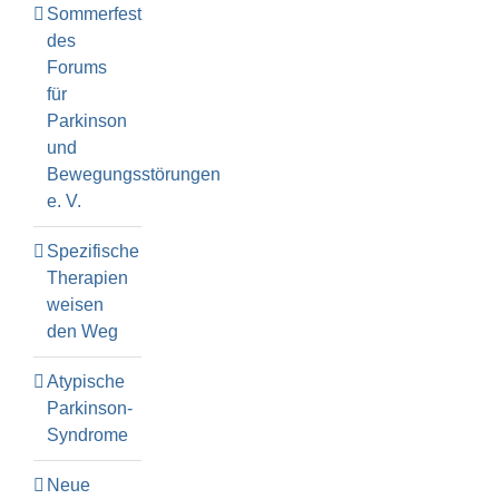
Sommerfest
des
Forums
für
Parkinson
und
Bewegungsstörungen
e. V.
Spezifische
Therapien
weisen
den Weg
Atypische
Parkinson-
Syndrome
Neue