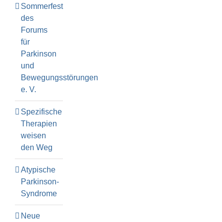
Sommerfest
des
Forums
für
Parkinson
und
Bewegungsstörungen
e. V.
Spezifische
Therapien
weisen
den Weg
Atypische
Parkinson-
Syndrome
Neue