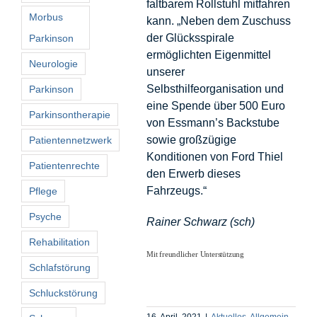
faltbarem Rollstuhl mitfahren
Morbus
kann. „Neben dem Zuschuss
der Glücksspirale
Parkinson
ermöglichten Eigenmittel
Neurologie
unserer
Selbsthilfeorganisation und
Parkinson
eine Spende über 500 Euro
Parkinsontherapie
von Essmann’s Backstube
sowie großzügige
Patientennetzwerk
Konditionen von Ford Thiel
Patientenrechte
den Erwerb dieses
Fahrzeugs.“
Pflege
Psyche
Rainer Schwarz (sch)
Rehabilitation
Mit freundlicher Unterstützung
Schlafstörung
Schluckstörung
16. April, 2021
|
Aktuelles
,
Allgemein
,