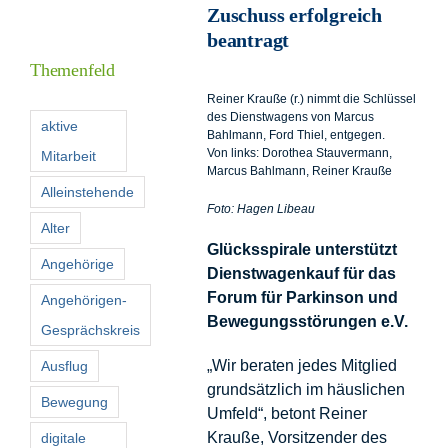
Zuschuss erfolgreich
Informationen
beantragt
Themenfeld
Förderer
Reiner Krauße (r.) nimmt die Schlüssel
des Dienstwagens von Marcus
aktive
Bahlmann, Ford Thiel, entgegen.
Von links: Dorothea Stauvermann,
Mitarbeit
Kontakt
Marcus Bahlmann, Reiner Krauße
Alleinstehende
Foto: Hagen Libeau
Suche
Alter
nach:
Glücksspirale unterstützt
Angehörige
Dienstwagenkauf für das
Forum für Parkinson und
Angehörigen-
Bewegungsstörungen e.V.
Gesprächskreis
„Wir beraten jedes Mitglied
Ausflug
grundsätzlich im häuslichen
Bewegung
Umfeld“, betont Reiner
Krauße, Vorsitzender des
digitale