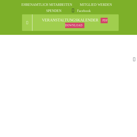
Skip
EHRENAMTLICH MITARBEITEN
MITGLIED WERDEN
to
SPENDEN
Facebook
content
VERANSTALTUNGSKALENDER
PDF
DOWNLOAD
To
Na
St
D
N
Ve