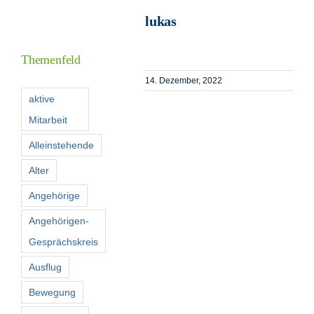
lukas
I
Themenfeld
14. Dezember, 2022
F
aktive
Mitarbeit
K
Alleinstehende
Alter
S
n
Angehörige
Angehörigen-
Gesprächskreis
Ausflug
Bewegung