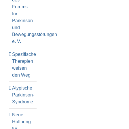
Forums
für
Parkinson
und
Bewegungsstörungen
e. V.
Spezifische
Therapien
weisen
den Weg
Atypische
Parkinson-
Syndrome
Neue
Hoffnung
für