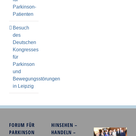
Parkinson-
Patienten
Besuch
des
Deutschen
Kongresses
für
Parkinson
und
Bewegungsstörungen
in Leipzig
FORUM FÜR
HINSEHEN –
PARKINSON
HANDELN –