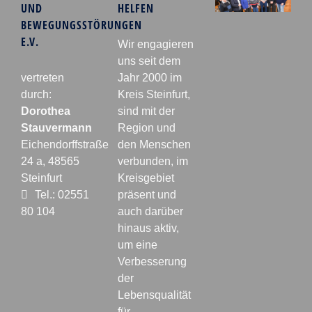
UND
HELFEN
BEWEGUNGSSTÖRUNGEN
E.V.
Wir engagieren
uns seit dem
vertreten
Jahr 2000 im
durch:
Kreis Steinfurt,
Dorothea
sind mit der
Stauvermann
Region und
Eichendorffstraße
den Menschen
24 a, 48565
verbunden, im
Steinfurt
Kreisgebiet
Tel.: 02551
präsent und
80 104
auch darüber
hinaus aktiv,
um eine
Verbesserung
der
Lebensqualität
für