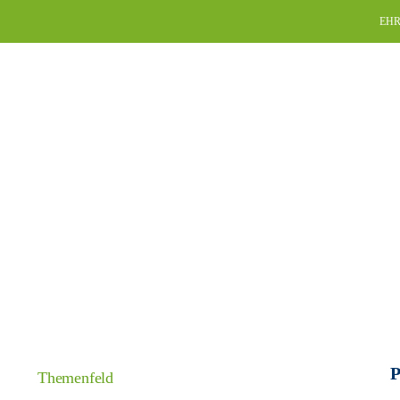
Skip
EHR
to
content
P
Themenfeld