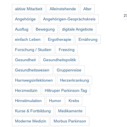
aktive Mitarbeit
Alleinstehende
Alter
2
Angehörige
Angehörigen-Gesprächskreis
Ausflug
Bewegung
digitale Angebote
einfach Leben
Ergotherapie
Ernährung
Forschung / Studien
Freezing
Gesundheit
Gesundheitspolitik
Gesundheitswesen
Gruppenreise
Harnwegsinfektionen
Herzerkrankung
Herzmedizin
Hiltruper Parkinson-Tag
Hirnstimulation
Humor
Krebs
Kurse & Fortbildung
Medikamente
Moderne Medizin
Morbus Parkinson