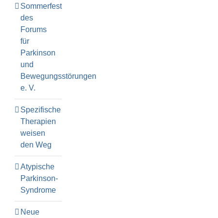
Sommerfest
des
Forums
für
Parkinson
und
Bewegungsstörungen
e. V.
Spezifische
Therapien
weisen
den Weg
Atypische
Parkinson-
Syndrome
Neue