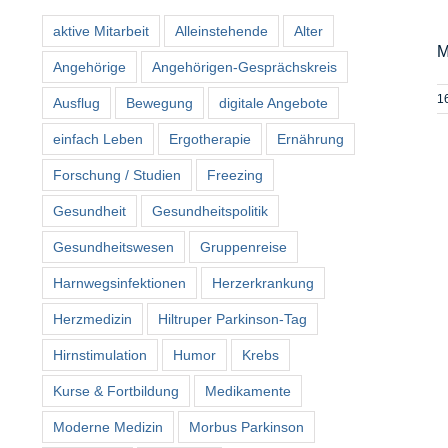
aktive Mitarbeit
Alleinstehende
Alter
M
Angehörige
Angehörigen-Gesprächskreis
1
Ausflug
Bewegung
digitale Angebote
einfach Leben
Ergotherapie
Ernährung
Forschung / Studien
Freezing
Gesundheit
Gesundheitspolitik
Gesundheitswesen
Gruppenreise
Harnwegsinfektionen
Herzerkrankung
Herzmedizin
Hiltruper Parkinson-Tag
Hirnstimulation
Humor
Krebs
Kurse & Fortbildung
Medikamente
Moderne Medizin
Morbus Parkinson