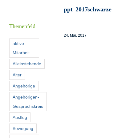
ppt_2017schwarze
I
Themenfeld
24. Mai, 2017
F
aktive
Mitarbeit
K
Alleinstehende
Alter
S
n
Angehörige
Angehörigen-
Gesprächskreis
Ausflug
Bewegung