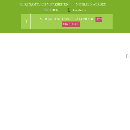
Skip
EHRENAMTLICH MITARBEITEN
MITGLIED WERDEN
to
SPENDEN
Facebook
content
VERANSTALTUNGSKALENDER
PDF
DOWNLOAD
To
Na
St
D
N
Ve