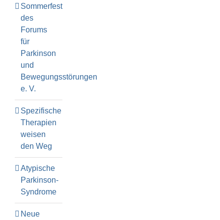
Sommerfest
des
Forums
für
Parkinson
und
Bewegungsstörungen
e. V.
Spezifische
Therapien
weisen
den Weg
Atypische
Parkinson-
Syndrome
Neue