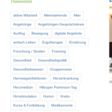
Themenfeld
aktive Mitarbeit
Alleinstehende
Alter
Angehörige
Angehörigen-Gesprächskreis
Ausflug
Bewegung
digitale Angebote
einfach Leben
Ergotherapie
Ernährung
Forschung / Studien
Freezing
Gesundheit
Gesundheitspolitik
Gesundheitswesen
Gruppenreise
Harnwegsinfektionen
Herzerkrankung
21
Herzmedizin
Hiltruper Parkinson-Tag
Hirnstimulation
Humor
Krebs
Kurse & Fortbildung
Medikamente