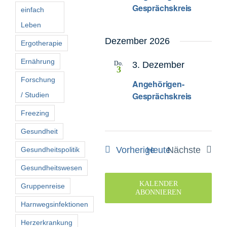
Gesprächskreis
einfach
Leben
Dezember 2026
Ergotherapie
Ernährung
Do.
3. Dezember
3
Forschung
Angehörigen-
Gesprächskreis
/ Studien
Freezing
Gesundheit
Veranstaltungen
Vorherige
Heute
Nächste
Gesundheitspolitik
Veranstal
Gesundheitswesen
KALENDER
Gruppenreise
ABONNIEREN
Harnwegsinfektionen
Herzerkrankung