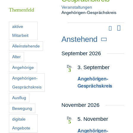
Veranstaltungen
Themenfeld
Angehörigen-Gesprächskreis
Förderer
Veranstaltungen
Suche
aktive
Verans
Liste
Veranstal
Ansic
Mitarbeit
Anstehend
Kontakt
Such-
Navig
Alleinstehende
Datum
und
September 2026
wählen.
Suche
Alter
Ansichten
nach:
Do.
3. September
Angehörige
3
Angehörigen-
Angehörigen-
Gesprächskreis
Gesprächskreis
Ausflug
November 2026
Bewegung
Do.
5. November
digitale
5
Angebote
Angehörigen-