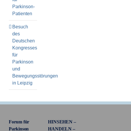
Parkinson-
Patienten
Besuch
des
Deutschen
Kongresses
für
Parkinson
und
Bewegungsstörungen
in Leipzig
Forum für
HINSEHEN –
Parkinson
HANDELN –