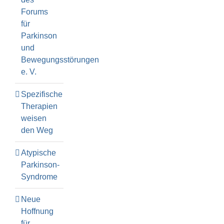
Forums
für
Parkinson
und
Bewegungsstörungen
e. V.
Spezifische
Therapien
weisen
den Weg
Atypische
Parkinson-
Syndrome
Neue
Hoffnung
für