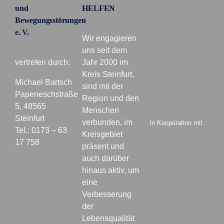
und
HELFEN
Bewegungsstörungen
e. V.
Wir engagieren
uns seit dem
vertreten durch:
Jahr 2000 im
Kreis Steinfurt,
Michael Bartsch
sind mit der
Papeneschstraße
Region und den
5, 48565
Menschen
Steinfurt
verbunden, im
In Kooperation mit
Tel.: 0173 – 63
Kreisgebiet
17 758
präsent und
auch darüber
hinaus aktiv, um
eine
Verbesserung
der
Lebensqualität