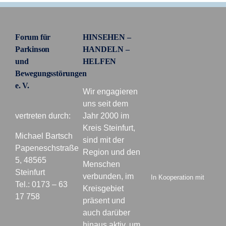
Forum für
HINSEHEN –
Parkinson
HANDELN –
und
HELFEN
Bewegungsstörungen
e. V.
Wir engagieren
uns seit dem
vertreten durch:
Jahr 2000 im
Kreis Steinfurt,
Michael Bartsch
sind mit der
Papeneschstraße
Region und den
5, 48565
Menschen
Steinfurt
verbunden, im
In Kooperation mit
Tel.: 0173 – 63
Kreisgebiet
17 758
präsent und
auch darüber
hinaus aktiv, um