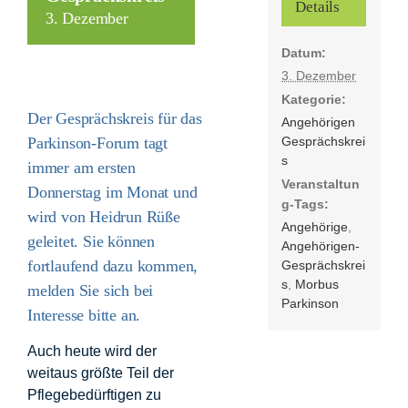
Details
3. Dezember
Datum:
Förderer
3. Dezember
Kategorie:
Kontakt
Der Gesprächskreis für das
Angehörigen
Gesprächskrei
Parkinson-Forum tagt
s
immer am ersten
Suche
Veranstaltun
nach:
Donnerstag im Monat und
g-Tags:
wird von Heidrun Rüße
Angehörige
,
geleitet. Sie können
Angehörigen-
fortlaufend dazu kommen,
Gesprächskrei
s
,
Morbus
melden Sie sich bei
Parkinson
Interesse bitte an.
Auch heute wird der
weitaus größte Teil der
Pflegebedürftigen zu