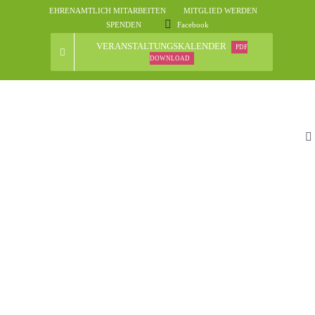
Skip
EHRENAMTLICH MITARBEITEN
MITGLIED WERDEN
to
SPENDEN
Facebook
content
VERANSTALTUNGSKALENDER
PDF
DOWNLOAD
To
Na
St
D
N
Ve