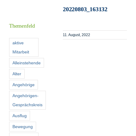
20220803_163132
I
Themenfeld
11. August, 2022
F
aktive
Mitarbeit
K
Alleinstehende
Alter
S
n
Angehörige
Angehörigen-
Gesprächskreis
Ausflug
Bewegung