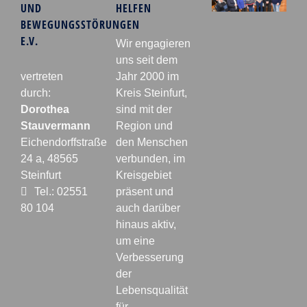
UND
HELFEN
BEWEGUNGSSTÖRUNGEN
E.V.
Wir engagieren
uns seit dem
vertreten
Jahr 2000 im
durch:
Kreis Steinfurt,
Dorothea
sind mit der
Stauvermann
Region und
Eichendorffstraße
den Menschen
24 a, 48565
verbunden, im
Steinfurt
Kreisgebiet
Tel.: 02551
präsent und
80 104
auch darüber
hinaus aktiv,
um eine
Verbesserung
der
Lebensqualität
für