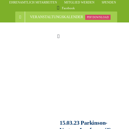
Skip
EHRENAMTLICH MITARBEITEN
MITGLIED WERDEN
SPENDEN
Facebook
to
content
VERANSTALTUNGSKALENDER
PDF DOWNLOAD
Toggle
Navigation
Start
Der Verein
Nachrichten
Veranstaltungsübersicht
15.03.23 Parkinson-
Informationen