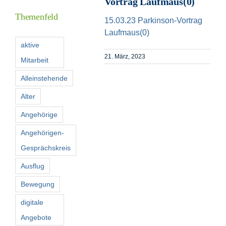
Vortrag Laufmaus(0)
Themenfeld
15.03.23 Parkinson-Vortrag
Förderer
Laufmaus(0)
aktive
21. März, 2023
Mitarbeit
Kontakt
Alleinstehende
Suche
Alter
nach:
Angehörige
Angehörigen-
Gesprächskreis
Ausflug
Bewegung
digitale
Angebote