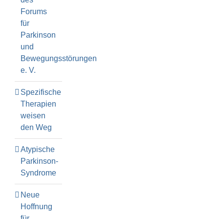
Forums
für
Parkinson
und
Bewegungsstörungen
e. V.
Spezifische
Therapien
weisen
den Weg
Atypische
Parkinson-
Syndrome
Neue
Hoffnung
für