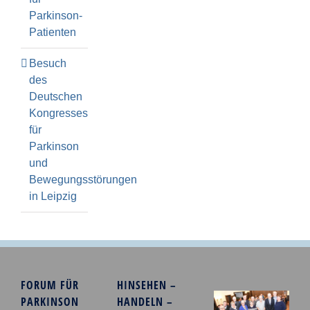
Parkinson-
Patienten
Besuch
des
Deutschen
Kongresses
für
Parkinson
und
Bewegungsstörungen
in Leipzig
FORUM FÜR
HINSEHEN –
PARKINSON
HANDELN –