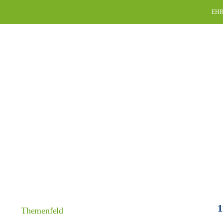
Skip
EHR
to
content
1
Themenfeld