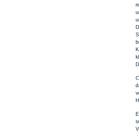
r
u
u
D
S
b
K
k
D
C
d
v
H
E
s
V