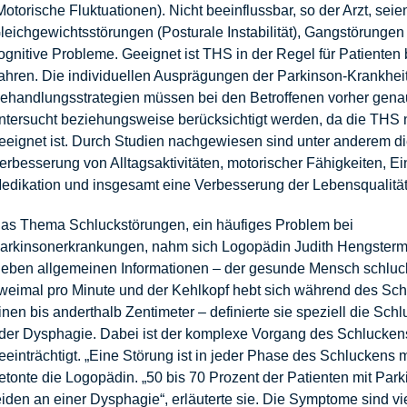
Motorische Fluktuationen). Nicht beeinflussbar, so der Arzt, seie
leichgewichtsstörungen (Posturale Instabilität), Gangstörungen
ognitive Probleme. Geeignet ist THS in der Regel für Patienten 
ahren. Die individuellen Ausprägungen der Parkinson-Krankheit
ehandlungsstrategien müssen bei den Betroffenen vorher gena
ntersucht beziehungsweise berücksichtigt werden, da die THS n
eeignet ist. Durch Studien nachgewiesen sind unter anderem d
erbesserung von Alltagsaktivitäten, motorischer Fähigkeiten, E
edikation und insgesamt eine Verbesserung der Lebensqualität
as Thema Schluckstörungen, ein häufiges Problem bei
arkinsonerkrankungen, nahm sich Logopädin Judith Hengsterm
eben allgemeinen Informationen – der gesunde Mensch schluck
weimal pro Minute und der Kehlkopf hebt sich während des Sc
inen bis anderthalb Zentimeter – definierte sie speziell die Sch
der Dysphagie. Dabei ist der komplexe Vorgang des Schlucken
eeinträchtigt. „Eine Störung ist in jeder Phase des Schluckens m
etonte die Logopädin. „50 bis 70 Prozent der Patienten mit Pa
eiden an einer Dysphagie“, erläuterte sie. Die Symptome sind vie