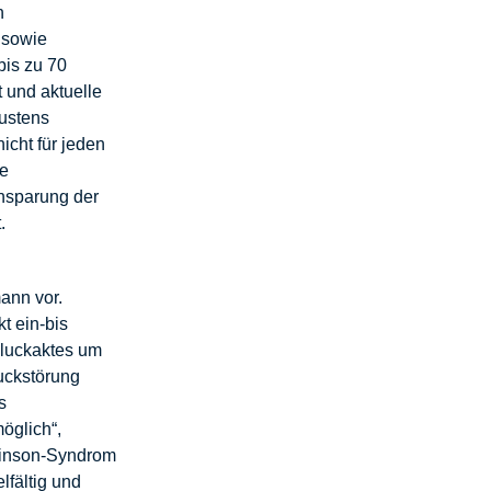
n
 sowie
bis zu 70
 und aktuelle
ustens
icht für jeden
ie
insparung der
.
ann vor.
t ein-bis
hluckaktes um
luckstörung
s
öglich“,
rkinson-Syndrom
lfältig und