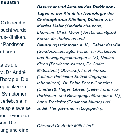
 neusten
Besucher und Akteure des Parkinson-
Tages in der Klinik für Neurologie der
Christophorus-Kliniken, Dülmen v. l.:
 Oktober die
Martina Meier (Kinderbuchautorin),
esucht wurde
Ehemann Ulrich Meier (Vorstandsmitglied
rus-Kliniken.
Forum für Parkinson und
r Parkinson
Bewegungsstörungen e. V.), Reiner Krauße
(Sonderbeauftragter Forum für Parkinson
enbüren.
und Bewegungsstörungen e. V.), Nadine
Kleen (Parkinson-Nurse), Dr. Andre
áles die
Mittelstedt ( Oberarzt), Irmel Wenzel
zt Dr. André
(Leiterin Parkinson-Selbsthilfegruppe
-Therapie. Die
Ibbenbüren), Dr. Pablo Pérez-Gonzáles
öglichkeiten
(Chefarzt), Hagen Libeau (Leiter Forum für
von Symptomen.
Parkinson- und Bewegungsstörungen e. V.),
 erlebt sie in
Anna Trecksler (Parkinson-Nurse) und
Judith Hengstermann (Logopädin).
 beispielsweise
 vor. Levodopa
son. Die
Oberarzt Dr. André Mittelstedt
rkung und eine