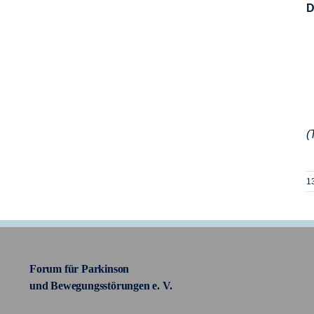
D
(
1
Forum für Parkinson
und Bewegungsstörungen e. V.