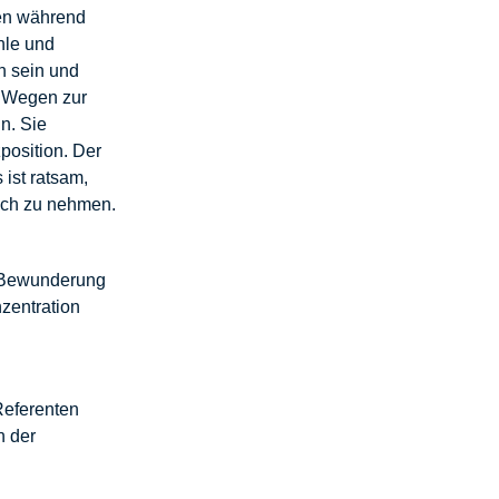
ten während
hle und
h sein und
 Wegen zur
n. Sie
position. Der
 ist ratsam,
ich zu nehmen.
r Bewunderung
zentration
Referenten
n der