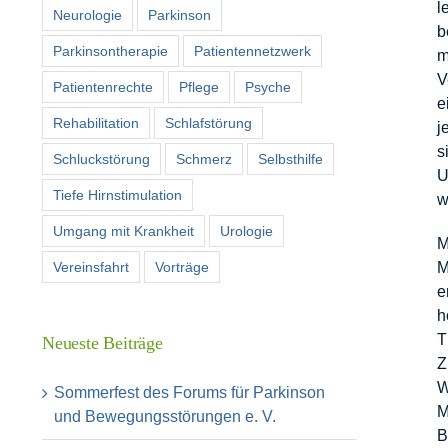
l
Neurologie
Parkinson
b
Parkinsontherapie
Patientennetzwerk
m
V
Patientenrechte
Pflege
Psyche
e
Rehabilitation
Schlafstörung
j
s
Schluckstörung
Schmerz
Selbsthilfe
U
Tiefe Hirnstimulation
w
Umgang mit Krankheit
Urologie
M
Vereinsfahrt
Vorträge
M
e
h
T
Neueste Beiträge
Z
W
Sommerfest des Forums für Parkinson
M
und Bewegungsstörungen e. V.
B