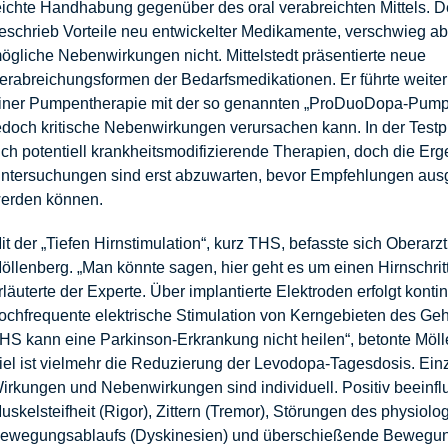
eichte Handhabung gegenüber des oral verabreichten Mittels. D
eschrieb Vorteile neu entwickelter Medikamente, verschwieg a
ögliche Nebenwirkungen nicht. Mittelstedt präsentierte neue
erabreichungsformen der Bedarfsmedikationen. Er führte weiter
iner Pumpentherapie mit der so genannten „ProDuoDopa-Pumpe
edoch kritische Nebenwirkungen verursachen kann. In der Test
ich potentiell krankheitsmodifizierende Therapien, doch die Er
ntersuchungen sind erst abzuwarten, bevor Empfehlungen au
erden können.
it der „Tiefen Hirnstimulation“, kurz THS, befasste sich Oberar
öllenberg. „Man könnte sagen, hier geht es um einen Hirnschrit
rläuterte der Experte. Über implantierte Elektroden erfolgt kontin
ochfrequente elektrische Stimulation von Kerngebieten des Geh
HS kann eine Parkinson-Erkrankung nicht heilen“, betonte Möl
iel ist vielmehr die Reduzierung der Levodopa-Tagesdosis. Ein
irkungen und Nebenwirkungen sind individuell. Positiv beeinfl
uskelsteifheit (Rigor), Zittern (Tremor), Störungen des physiolo
ewegungsablaufs (Dyskinesien) und überschießende Bewegu