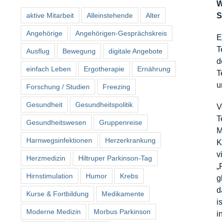
W
aktive Mitarbeit
Alleinstehende
Alter
S
Angehörige
Angehörigen-Gesprächskreis
E
T
Ausflug
Bewegung
digitale Angebote
d
einfach Leben
Ergotherapie
Ernährung
T
u
Forschung / Studien
Freezing
Gesundheit
Gesundheitspolitik
V
T
Gesundheitswesen
Gruppenreise
M
Harnwegsinfektionen
Herzerkrankung
K
v
Herzmedizin
Hiltruper Parkinson-Tag
„
Hirnstimulation
Humor
Krebs
g
d
Kurse & Fortbildung
Medikamente
i
Moderne Medizin
Morbus Parkinson
i