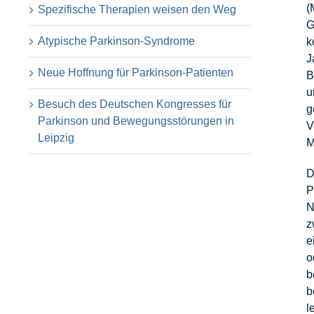
(
Spezifische Therapien weisen den Weg
G
Atypische Parkinson-Syndrome
k
J
Neue Hoffnung für Parkinson-Patienten
B
u
Besuch des Deutschen Kongresses für
g
Parkinson und Bewegungsstörungen in
V
Leipzig
M
D
P
N
z
e
o
b
b
l