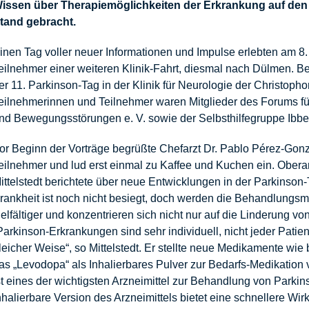
issen über Therapiemöglichkeiten der Erkrankung auf den
tand gebracht.
inen Tag voller neuer Informationen und Impulse erlebten am 8.
eilnehmer einer weiteren Klinik-Fahrt, diesmal nach Dülmen. B
er 11. Parkinson-Tag in der Klinik für Neurologie der Christopho
eilnehmerinnen und Teilnehmer waren Mitglieder des Forums fü
nd Bewegungsstörungen e. V. sowie der Selbsthilfegruppe Ibb
or Beginn der Vorträge begrüßte Chefarzt Dr. Pablo Pérez-Gonz
eilnehmer und lud erst einmal zu Kaffee und Kuchen ein. Oberar
ittelstedt berichtete über neue Entwicklungen in der Parkinson
rankheit ist noch nicht besiegt, doch werden die Behandlungsm
ielfältiger und konzentrieren sich nicht nur auf die Linderung 
Parkinson-Erkrankungen sind sehr individuell, nicht jeder Patient
leicher Weise“, so Mittelstedt. Er stellte neue Medikamente wie
as „Levodopa“ als Inhalierbares Pulver zur Bedarfs-Medikation
st eines der wichtigsten Arzneimittel zur Behandlung von Parkin
nhalierbare Version des Arzneimittels bietet eine schnellere Wi