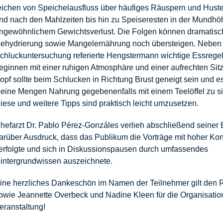
eichen von Speichelausfluss über häufiges Räuspern und Hus
nd nach den Mahlzeiten bis hin zu Speiseresten in der Mundhö
ngewöhnlichem Gewichtsverlust. Die Folgen können dramatisc
ehydrierung sowie Mangelernährung noch übersteigen. Neben
chluckuntersuchung referierte Hengstermann wichtige Essregel
eginnen mit einer ruhigen Atmosphäre und einer aufrechten Sitz
opf sollte beim Schlucken in Richtung Brust geneigt sein und es
leine Mengen Nahrung gegebenenfalls mit einem Teelöffel zu s
iese und weitere Tipps sind praktisch leicht umzusetzen.
hefarzt Dr. Pablo Pérez-Gonzáles verlieh abschließend seine
arüber Ausdruck, dass das Publikum die Vorträge mit hoher Kon
erfolgte und sich in Diskussionspausen durch umfassendes
intergrundwissen auszeichnete.
ine herzliches Dankeschön im Namen der Teilnehmer gilt den 
owie Jeannette Overbeck und Nadine Kleen für die Organisatio
eranstaltung!