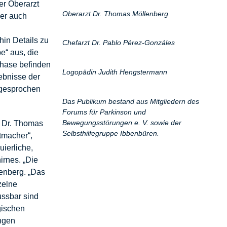
er Oberarzt
Oberarzt Dr. Thomas Möllenberg
ber auch
hin Details zu
Chefarzt Dr. Pablo Pérez-Gonzáles
“ aus, die
phase befinden
Logopädin Judith Hengstermann
gebnisse der
sgesprochen
Das Publikum bestand aus Mitgliedern des
Forums für Parkinson und
Bewegungsstörungen e. V. sowie der
zt Dr. Thomas
Selbsthilfegruppe Ibbenbüren.
tmacher“,
uierliche,
irnes. „Die
lenberg. „Das
zelne
ussbar sind
gischen
ngen