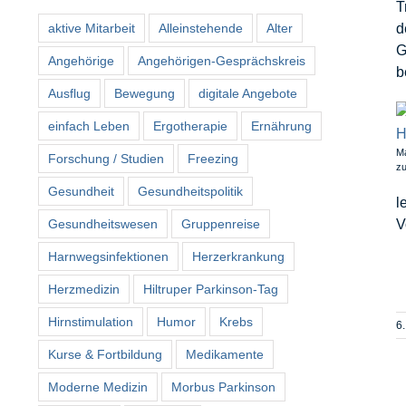
T
aktive Mitarbeit
Alleinstehende
Alter
d
G
Angehörige
Angehörigen-Gesprächskreis
b
Ausflug
Bewegung
digitale Angebote
einfach Leben
Ergotherapie
Ernährung
Ma
Forschung / Studien
Freezing
zu
Gesundheit
Gesundheitspolitik
l
Gesundheitswesen
Gruppenreise
V
Harnwegsinfektionen
Herzerkrankung
Herzmedizin
Hiltruper Parkinson-Tag
Hirnstimulation
Humor
Krebs
6
Kurse & Fortbildung
Medikamente
Moderne Medizin
Morbus Parkinson