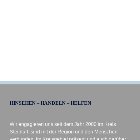
HINSEHEN – HANDELN – HELFEN
Wir engagieren uns seit dem Jahr 2000 im Kreis
Steinfurt, sind mit der Region und den Menschen
verbunden, im Kreisgebiet präsent und auch darüber