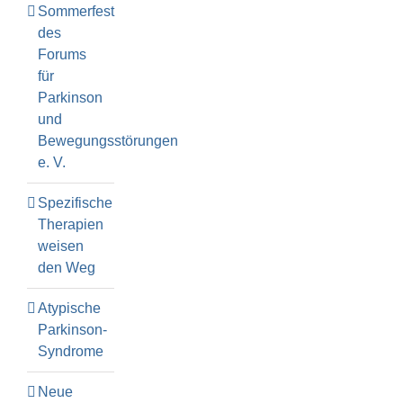
Sommerfest
des
Forums
für
Parkinson
und
Bewegungsstörungen
e. V.
Spezifische
Therapien
weisen
den Weg
Atypische
Parkinson-
Syndrome
Neue