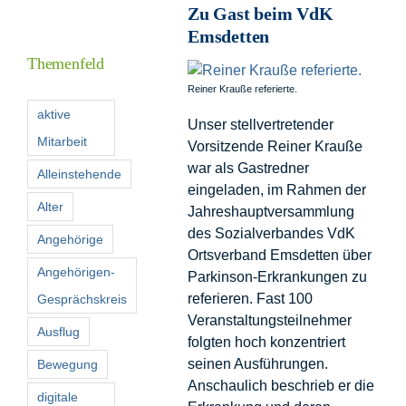
Zu Gast beim VdK
Informationen
Emsdetten
Themenfeld
Förderer
Reiner Krauße referierte.
aktive
Unser stellvertretender
Mitarbeit
Vorsitzende Reiner Krauße
Kontakt
war als Gastredner
Alleinstehende
eingeladen, im Rahmen der
Suche
Alter
Jahreshauptversammlung
nach:
des Sozialverbandes VdK
Angehörige
Ortsverband Emsdetten über
Angehörigen-
Parkinson-Erkrankungen zu
referieren. Fast 100
Gesprächskreis
Veranstaltungsteilnehmer
Ausflug
folgten hoch konzentriert
seinen Ausführungen.
Bewegung
Anschaulich beschrieb er die
digitale