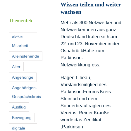
Wissen teilen und weiter
Informationen
wachsen
Themenfeld
Mehr als 300 Netzwerker und
Förderer
Netzwerkerinnen aus ganz
Deutschland trafen sich am
aktive
22. und 23. November in der
Mitarbeit
Kontakt
OsnabrückHalle zum
Alleinstehende
Parkinson-
Suche
Netzwerkkongress.
Alter
nach:
Angehörige
Hagen Libeau,
Vorstandsmitglied des
Angehörigen-
Parkinson-Forums Kreis
Gesprächskreis
Steinfurt und dem
Sonderbeauftragten des
Ausflug
Vereins, Reiner Krauße,
Bewegung
wurde das Zertifikat
„Parkinson
digitale