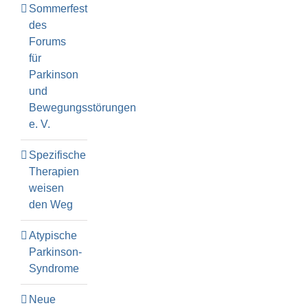
Sommerfest
des
Forums
für
Parkinson
und
Bewegungsstörungen
e. V.
Spezifische
Therapien
weisen
den Weg
Atypische
Parkinson-
Syndrome
Neue