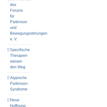
des
Forums
für
Parkinson
und
Bewegungsstörungen
e. V.
Spezifische
Therapien
weisen
den Weg
Atypische
Parkinson-
Syndrome
Neue
Hoffnung