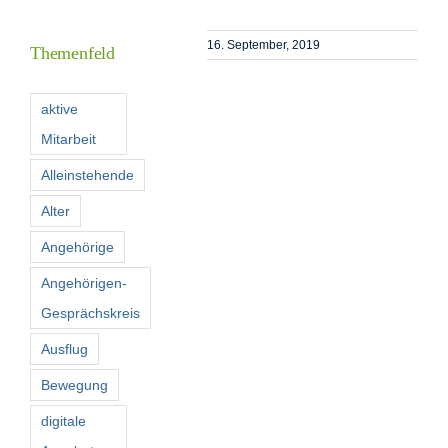
Inform
16. September, 2019
Themenfeld
Förder
aktive
Mitarbeit
Konta
Alleinstehende
Suche
Alter
nach:
Angehörige
Angehörigen-
Gesprächskreis
Ausflug
Bewegung
digitale