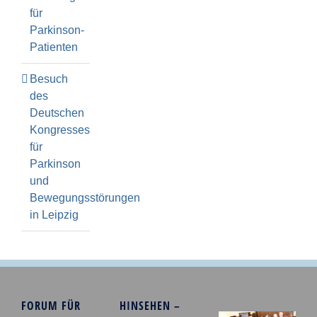
für
Parkinson-
Patienten
Besuch
des
Deutschen
Kongresses
für
Parkinson
und
Bewegungsstörungen
in Leipzig
FORUM FÜR
HINSEHEN –