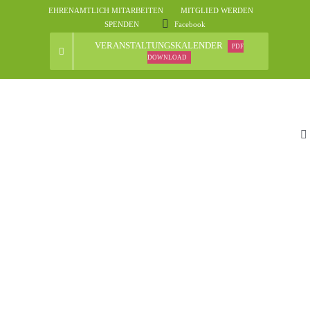
Skip
EHRENAMTLICH MITARBEITEN
MITGLIED WERDEN
to
SPENDEN
Facebook
content
VERANSTALTUNGSKALENDER
PDF
DOWNLOAD
To
Na
St
D
N
Ve