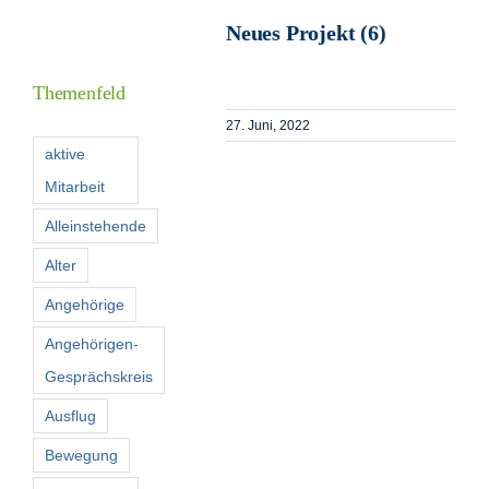
Neues Projekt (6)
I
Themenfeld
27. Juni, 2022
F
aktive
Mitarbeit
K
Alleinstehende
Alter
S
n
Angehörige
Angehörigen-
Gesprächskreis
Ausflug
Bewegung