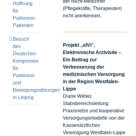
der Nicht-Mediziner
Hoffnung
(Pflegekräfte, Therapeuten)
für
nicht anerkennen.
Parkinson-
Patienten
Besuch
Projekt „elVi“,
des
Elektronische Arztvisite –
Deutschen
Ein Beitrag zur
Kongresses
Verbesserung der
für
medizinischen Versorgung
Parkinson
in der Region Westfalen-
und
Lippe
Bewegungsstörungen
Diane Weber,
in Leipzig
Stabsbereichsleitung
Praxisnetze und kooperative
Versorgungsmodelle von der
Kassenärztlichen
Vereinigung Westfalen-Lippe