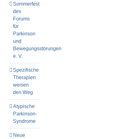
Sommerfest
des
Forums
für
Parkinson
und
Bewegungsstörungen
e. V.
Spezifische
Therapien
weisen
den Weg
Atypische
Parkinson-
Syndrome
Neue