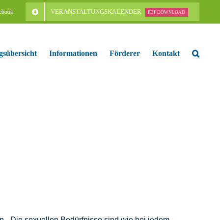
VERANSTALTUNGSKALENDER
ebook
PDF DOWNLOAD
gsübersicht
Informationen
Förderer
Kontakt
. „Die sexuellen Bedürfnisse sind wie bei jedem