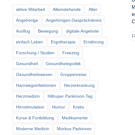
M
aktive Mitarbeit
Alleinstehende
Alter
e
Angehörige
Angehörigen-Gesprächskreis
C
Ausflug
Bewegung
digitale Angebote
1
einfach Leben
Ergotherapie
Ernährung
Forschung / Studien
Freezing
Gesundheit
Gesundheitspolitik
Gesundheitswesen
Gruppenreise
Harnwegsinfektionen
Herzerkrankung
Herzmedizin
Hiltruper Parkinson-Tag
Hirnstimulation
Humor
Krebs
Kurse & Fortbildung
Medikamente
Moderne Medizin
Morbus Parkinson