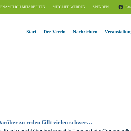
ENAMTLICH MITARBEITEN
MITGLIED WERDEN
SPENDEN
Fac
Start
Der Verein
Nachrichten
Veranstaltun
arüber zu reden fällt vielen schwer…
r. Kusch spricht über hochsensible Themen beim Gruppentreffen