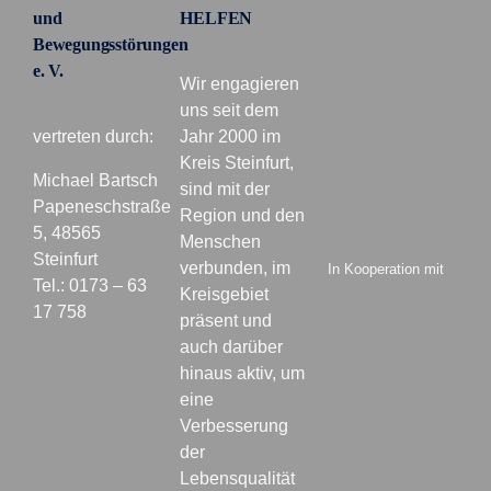
und
HELFEN
Bewegungsstörungen
e. V.
Wir engagieren
uns seit dem
vertreten durch:
Jahr 2000 im
Kreis Steinfurt,
Michael Bartsch
sind mit der
Papeneschstraße
Region und den
5, 48565
Menschen
Steinfurt
verbunden, im
In Kooperation mit
Tel.: 0173 – 63
Kreisgebiet
17 758
präsent und
auch darüber
hinaus aktiv, um
eine
Verbesserung
der
Lebensqualität