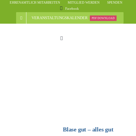
Skip
EHRENAMTLICH MITARBEITEN
MITGLIED WERDEN
SPENDEN
Facebook
to
content
VERANSTALTUNGSKALENDER
PDF DOWNLOAD
Toggle
Navigation
Start
Der Verein
Nachrichten
Veranstaltungsübersicht
Blase gut – alles gut
Informationen