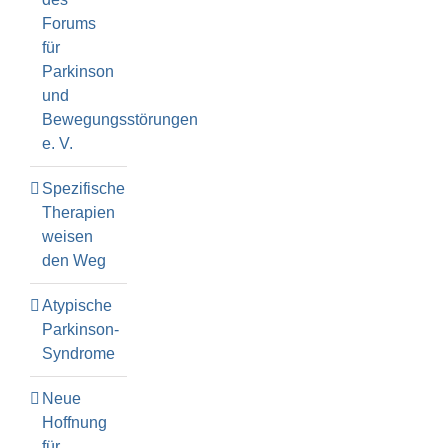
Forums
für
Parkinson
und
Bewegungsstörungen
e. V.
Spezifische
Therapien
weisen
den Weg
Atypische
Parkinson-
Syndrome
Neue
Hoffnung
für