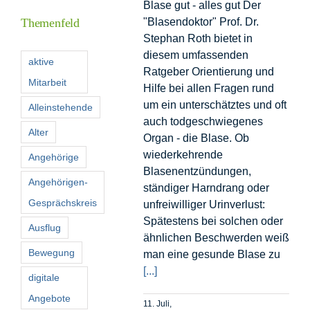
Blase gut - alles gut Der
Themenfeld
"Blasendoktor" Prof. Dr.
Stephan Roth bietet in
Förderer
diesem umfassenden
aktive
Ratgeber Orientierung und
Mitarbeit
Kontakt
Hilfe bei allen Fragen rund
um ein unterschätztes und oft
Alleinstehende
auch todgeschwiegenes
Suche
Alter
Organ - die Blase. Ob
nach:
wiederkehrende
Angehörige
Blasenentzündungen,
Angehörigen-
ständiger Harndrang oder
Gesprächskreis
unfreiwilliger Urinverlust:
Spätestens bei solchen oder
Ausflug
ähnlichen Beschwerden weiß
Bewegung
man eine gesunde Blase zu
[...]
digitale
Angebote
11. Juli,