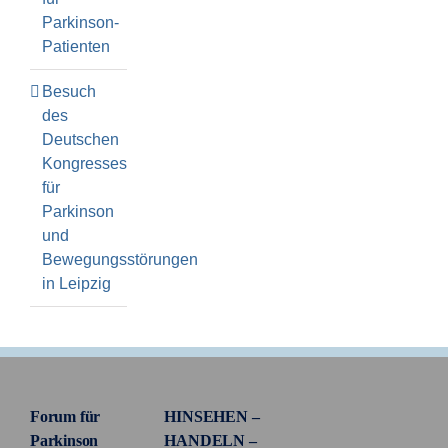
Parkinson-
Patienten
Besuch
des
Deutschen
Kongresses
für
Parkinson
und
Bewegungsstörungen
in Leipzig
Forum für
HINSEHEN –
Parkinson
HANDELN –