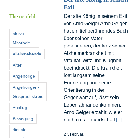
Inform
Exil
Themenfeld
Der alte König in seinem Exil
von Arno Geiger Arno Geiger
Förder
hat ein tief berührendes Buch
aktive
über seinen Vater
Mitarbeit
Konta
geschrieben, der trotz seiner
Alzheimerkrankheit mit
Alleinstehende
Vitalität, Witz und Klugheit
Suche
Alter
beeindruckt. Die Krankheit
nach:
löst langsam seine
Angehörige
Erinnerung und seine
Angehörigen-
Orientierung in der
Gesprächskreis
Gegenwart auf, lässt sein
Leben abhandenkommen.
Ausflug
Arno Geiger erzählt, wie er
Bewegung
nochmals Freundschaft
[...]
digitale
27. Februar,