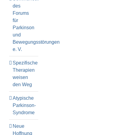
des
Forums
für
Parkinson
und
Bewegungsstörungen
e. V.
Spezifische
Therapien
weisen
den Weg
Atypische
Parkinson-
Syndrome
Neue
Hoffnung