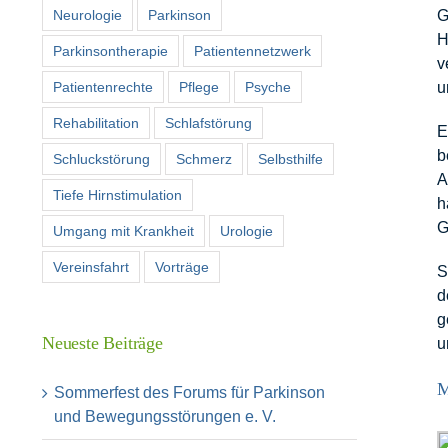
Neurologie
Parkinson
G
H
Parkinsontherapie
Patientennetzwerk
v
Patientenrechte
Pflege
Psyche
u
Rehabilitation
Schlafstörung
E
b
Schluckstörung
Schmerz
Selbsthilfe
A
Tiefe Hirnstimulation
h
G
Umgang mit Krankheit
Urologie
Vereinsfahrt
Vorträge
S
d
g
Neueste Beiträge
u
M
Sommerfest des Forums für Parkinson
und Bewegungsstörungen e. V.