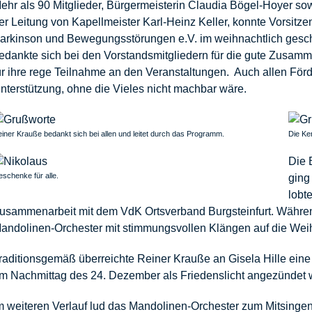
ehr als 90 Mitglieder, Bürgermeisterin Claudia Bögel-Hoyer so
er Leitung von Kapellmeister Karl-Heinz Keller, konnte Vorsitz
arkinson und Bewegungsstörungen e.V. im weihnachtlich gesc
edankte sich bei den Vorstandsmitgliedern für die gute Zusamm
ür ihre rege Teilnahme an den Veranstaltungen. Auch allen Förd
nterstützung, ohne die Vieles nicht machbar wäre.
iner Krauße bedankt sich bei allen und leitet durch das Programm.
Die Ker
Die 
schenke für alle.
ging
lobt
usammenarbeit mit dem VdK Ortsverband Burgsteinfurt. Währe
andolinen-Orchester mit stimmungsvollen Klängen auf die Weih
raditionsgemäß überreichte Reiner Krauße an Gisela Hille eine 
m Nachmittag des 24. Dezember als Friedenslicht angezündet w
m weiteren Verlauf lud das Mandolinen-Orchester zum Mitsingen 