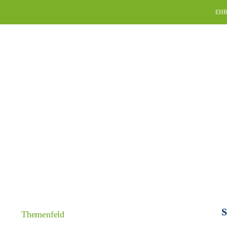
Skip
EHR
to
content
S
Themenfeld