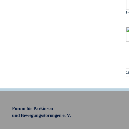
H
1
Forum für Parkinson
und Bewegungsstörungen e. V.