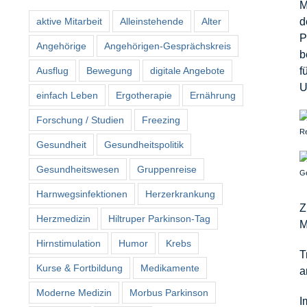
M
aktive Mitarbeit
Alleinstehende
Alter
d
P
Angehörige
Angehörigen-Gesprächskreis
b
Ausflug
Bewegung
digitale Angebote
f
U
einfach Leben
Ergotherapie
Ernährung
Forschung / Studien
Freezing
Re
Gesundheit
Gesundheitspolitik
Gesundheitswesen
Gruppenreise
Ge
Harnwegsinfektionen
Herzerkrankung
Z
Herzmedizin
Hiltruper Parkinson-Tag
M
Hirnstimulation
Humor
Krebs
T
Kurse & Fortbildung
Medikamente
a
Moderne Medizin
Morbus Parkinson
I