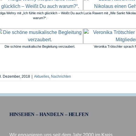
elga Wehry mit „Ich fühle mich glücklich – Weißt Du auch
Lucia Rawert mit „Wie Sankt Nikolau
warum?“.
Die schöne musikalische Begleitung verzaubert.
Veronika Trötschler sprach fü
8. Dezember, 2018
|
Aktuelles
,
Nachrichten
HINSEHEN – HANDELN – HELFEN
Wir engagieren uns seit dem Jahr 2000 im Kreis