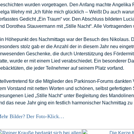
eschichten wurden vorgetragen. Den Anfang machte Angelika Rel
elga Wehry mit „Ich fühle mich glücklich – Weißt Du auch waru
erfasstes Gedicht „Ein Traum“ vor. Den Abschluss bildeten Luci
nd Dorothea Stauvermann mit „Stille Nacht“. Alle Vortragenden 
in Höhepunkt des Nachmittags war der Besuch des Nikolaus. D
esonders stolz gab er die Anzahl der in diesem Jahr neu einget
nwesenden Geschenke, die durch Unterstützung des Fördermitg
atte, wurde er mit einem Lied verabschiedet. Ein besonderer Dan
ebäcktüten, die jeder Teilnehmer auf seinem Platz vorfand.
tellvertretend für die Mitglieder des Parkinson-Forums dankten
em Vorstand mit netten Worten und schönen, selbst gefertigten 
esungenen Lied „Stille Nacht“ unter Begleitung des Mandoline
nd das neue Jahr ging ein festlich harmonischer Nachmittag zu
ehr Bilder? Der Foto-Klick…