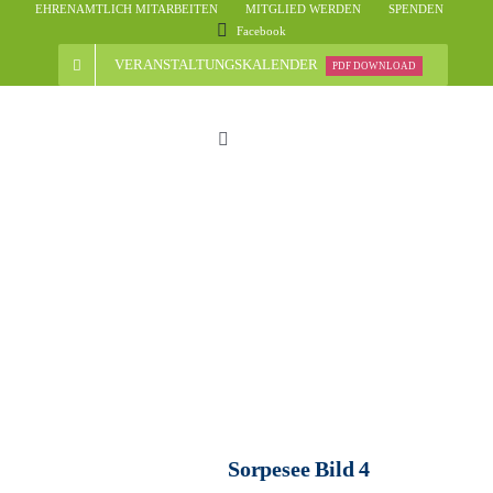
Skip
EHRENAMTLICH MITARBEITEN
MITGLIED WERDEN
SPENDEN
Facebook
to
content
VERANSTALTUNGSKALENDER
PDF DOWNLOAD
Toggle
Navigation
Start
Der Verein
Nachrichten
Veranstaltungsübersicht
Sorpesee Bild 4
Informationen