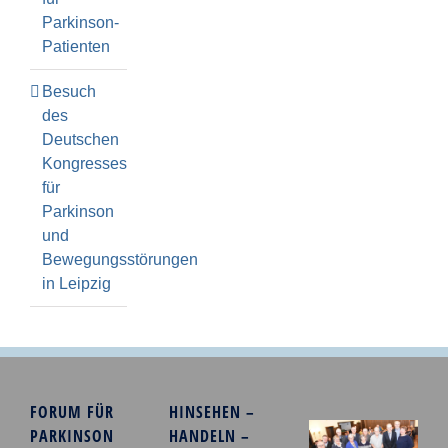
Parkinson-
Patienten
Besuch
des
Deutschen
Kongresses
für
Parkinson
und
Bewegungsstörungen
in Leipzig
FORUM FÜR
HINSEHEN –
PARKINSON
HANDELN –