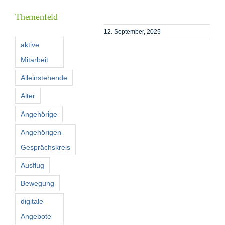
Themenfeld
Förderer
12. September, 2025
aktive
Mitarbeit
Kontakt
Alleinstehende
Suche
Alter
nach:
Angehörige
Angehörigen-
Gesprächskreis
Ausflug
Bewegung
digitale
Angebote