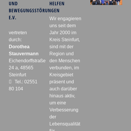
UND
HELFEN
BEWEGUNGSSTÖRUNGEN
E.V.
Wir engagieren
uns seit dem
vertreten
Jahr 2000 im
durch:
Kreis Steinfurt,
Dorothea
sind mit der
Stauvermann
Region und
Eichendorffstraße
den Menschen
24 a, 48565
verbunden, im
Steinfurt
Kreisgebiet
Tel.: 02551
präsent und
80 104
auch darüber
hinaus aktiv,
um eine
Verbesserung
der
Lebensqualität
für