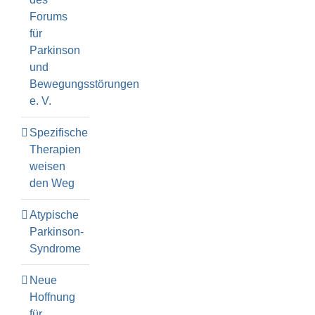
Forums
für
Parkinson
und
Bewegungsstörungen
e. V.
Spezifische
Therapien
weisen
den Weg
Atypische
Parkinson-
Syndrome
Neue
Hoffnung
für