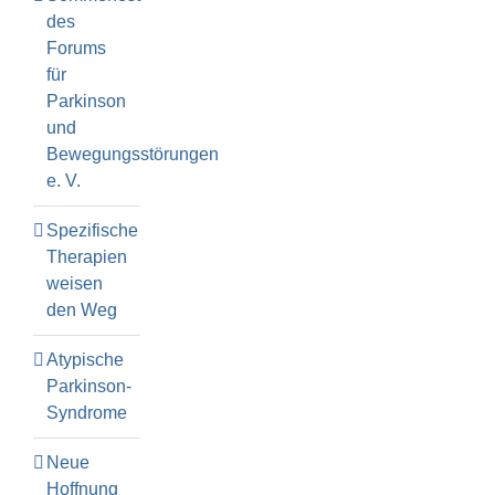
des
Forums
für
Parkinson
und
Bewegungsstörungen
e. V.
Spezifische
Therapien
weisen
den Weg
Atypische
Parkinson-
Syndrome
Neue
Hoffnung