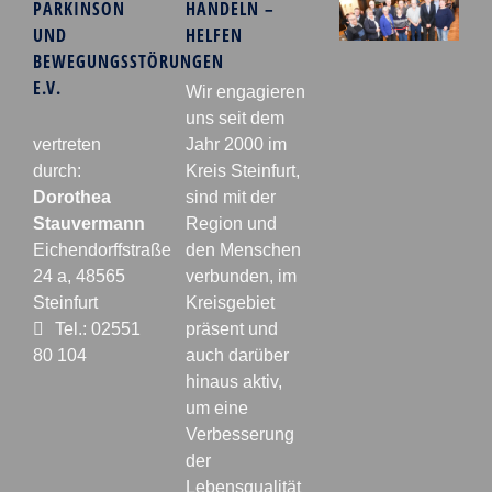
PARKINSON
HANDELN –
UND
HELFEN
BEWEGUNGSSTÖRUNGEN
E.V.
Wir engagieren
uns seit dem
vertreten
Jahr 2000 im
durch:
Kreis Steinfurt,
Dorothea
sind mit der
Stauvermann
Region und
Eichendorffstraße
den Menschen
24 a, 48565
verbunden, im
Steinfurt
Kreisgebiet
Tel.: 02551
präsent und
80 104
auch darüber
hinaus aktiv,
um eine
Verbesserung
der
Lebensqualität