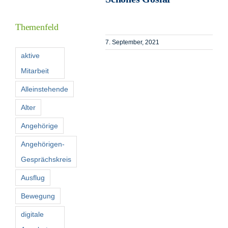
Inform
Themenfeld
Förder
7. September, 2021
aktive
Mitarbeit
Konta
Alleinstehende
Suche
Alter
nach:
Angehörige
Angehörigen-
Gesprächskreis
Ausflug
Bewegung
digitale