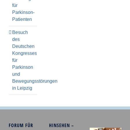
für
Parkinson-
Patienten
Besuch
des
Deutschen
Kongresses
für
Parkinson
und
Bewegungsstörungen
in Leipzig
FORUM FÜR
HINSEHEN –