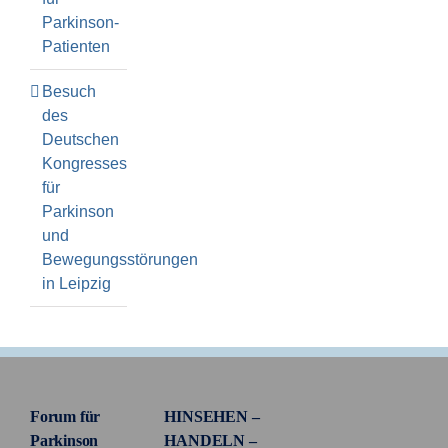
Parkinson-
Patienten
Besuch
des
Deutschen
Kongresses
für
Parkinson
und
Bewegungsstörungen
in Leipzig
Forum für
HINSEHEN –
Parkinson
HANDELN –