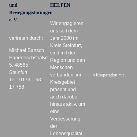
und
HELFEN
Bewegungsstörungen
e. V.
Wir engagieren
uns seit dem
vertreten durch:
Jahr 2000 im
Kreis Steinfurt,
Michael Bartsch
sind mit der
Papeneschstraße
Region und den
5, 48565
Menschen
Steinfurt
verbunden, im
In Kooperation mit
Tel.: 0173 – 63
Kreisgebiet
17 758
präsent und
auch darüber
hinaus aktiv, um
eine
Verbesserung
der
Lebensqualität