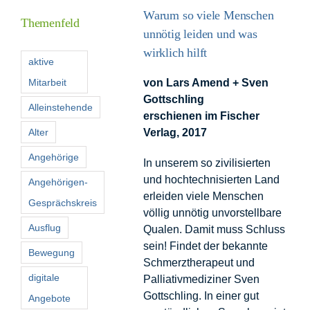
Warum so viele Menschen
Themenfeld
unnötig leiden und was
Förderer
wirklich hilft
aktive
Mitarbeit
von Lars Amend + Sven
Kontakt
Gottschling
Alleinstehende
erschienen im Fischer
Suche
Alter
Verlag, 2017
nach:
Angehörige
In unserem so zivilisierten
und hochtechnisierten Land
Angehörigen-
erleiden viele Menschen
Gesprächskreis
völlig unnötig unvorstellbare
Ausflug
Qualen. Damit muss Schluss
sein! Findet der bekannte
Bewegung
Schmerztherapeut und
digitale
Palliativmediziner Sven
Gottschling. In einer gut
Angebote