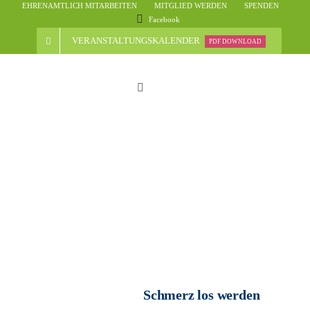
Skip
EHRENAMTLICH MITARBEITEN
MITGLIED WERDEN
SPENDEN
Facebook
to
content
VERANSTALTUNGSKALENDER
PDF DOWNLOAD
Toggle
Navigation
Start
Der Verein
Nachrichten
Veranstaltungsübersicht
Schmerz los werden
Informationen