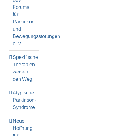
Forums
für
Parkinson
und
Bewegungsstörungen
e. V.
Spezifische
Therapien
weisen
den Weg
Atypische
Parkinson-
Syndrome
Neue
Hoffnung
für