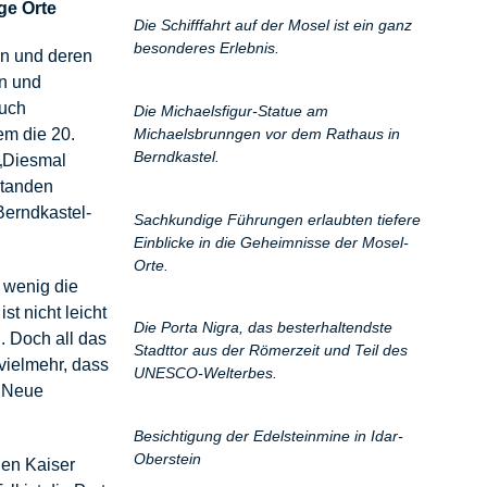
ge Orte
Die Schifffahrt auf der Mosel ist ein ganz
besonderes Erlebnis.
rn und deren
en und
auch
Die Michaelsfigur-Statue am
Michaelsbrunngen vor dem Rathaus in
em die 20.
Berndkastel.
 „Diesmal
standen
Berndkastel-
Sachkundige Führungen erlaubten tiefere
Einblicke in die Geheimnisse der Mosel-
Orte.
n wenig die
t nicht leicht
Die Porta Nigra, das besterhaltendste
. Doch all das
Stadttor aus der Römerzeit und Teil des
 vielmehr, dass
UNESCO-Welterbes.
. Neue
Besichtigung der Edelsteinmine in Idar-
Oberstein
hen Kaiser