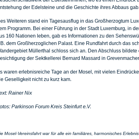
ntstehung der Edelsteine und die Geschichte ihres Abbaus gab
es Weiteren stand ein Tagesausflug in das Großherzogtum Lu
em Programm. Bei einer Führung in der Stadt Luxemburg, in d
us 160 Nationen leben, gab es Informationen zu den Sehenswür
.B. dem Großherzoglichen Palast. Eine Rundfahrt durch das sc
andergebiet Müllerthal schloss sich an. Den Abschluss bildete 
esichtigung der Sektkellerei Bernard Massard in Grevenmacher
s waren erlebnisreiche Tage an der Mosel, mit vielen Eindrück
ie Geselligkeit nicht zu kurz kam.
ext: Rainer Nix
otos: Parkinson Forum Kreis Steinfurt e.V.
ie Mosel-Vereinsfahrt war für alle ein familiäres, harmonisches Erlebnis