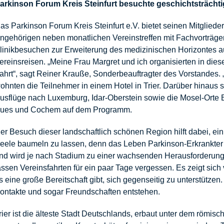
arkinson Forum Kreis Steinfurt besuchte geschichtsträchti
as Parkinson Forum Kreis Steinfurt e.V. bietet seinen Mitgliede
ngehörigen neben monatlichen Vereinstreffen mit Fachvorträg
linikbesuchen zur Erweiterung des medizinischen Horizontes 
ereinsreisen. „Meine Frau Margret und ich organisierten in dies
ahrt“, sagt Reiner Krauße, Sonderbeauftragter des Vorstandes.
ohnten die Teilnehmer in einem Hotel in Trier. Darüber hinaus 
usflüge nach Luxemburg, Idar-Oberstein sowie die Mosel-Orte 
ues und Cochem auf dem Programm.
er Besuch dieser landschaftlich schönen Region hilft dabei, ei
eele baumeln zu lassen, denn das Leben Parkinson-Erkrankter is
nd wird je nach Stadium zu einer wachsenden Herausforderung
assen Vereinsfahrten für ein paar Tage vergessen. Es zeigt sich
s eine große Bereitschaft gibt, sich gegenseitig zu unterstützen
ontakte und sogar Freundschaften entstehen.
rier ist die älteste Stadt Deutschlands, erbaut unter dem römisc