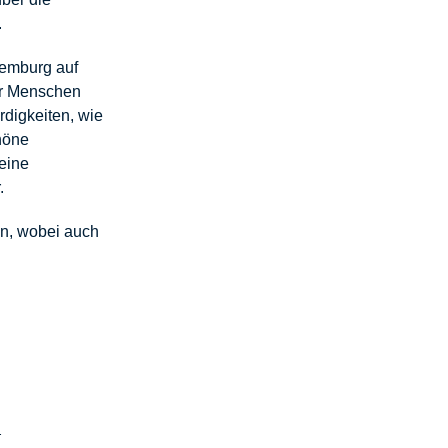
.
xemburg auf
er Menschen
digkeiten, wie
höne
eine
.
en, wobei auch
.