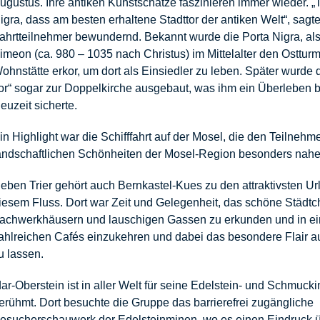
ugustus. Ihre antiken Kunstschätze faszinieren immer wieder. „To
igra, dass am besten erhaltene Stadttor der antiken Welt“, sagte
ahrtteilnehmer bewundernd. Bekannt wurde die Porta Nigra, al
imeon (ca. 980 – 1035 nach Christus) im Mittelalter den Ostturm
ohnstätte erkor, um dort als Einsiedler zu leben. Später wurde
or“ sogar zur Doppelkirche ausgebaut, was ihm ein Überleben bi
euzeit sicherte.
in Highlight war die Schifffahrt auf der Mosel, die den Teilnehm
andschaftlichen Schönheiten der Mosel-Region besonders nahe
eben Trier gehört auch Bernkastel-Kues zu den attraktivsten Ur
iesem Fluss. Dort war Zeit und Gelegenheit, das schöne Städtc
achwerkhäusern und lauschigen Gassen zu erkunden und in e
ahlreichen Cafés einzukehren und dabei das besondere Flair au
u lassen.
dar-Oberstein ist in aller Welt für seine Edelstein- und Schmucki
erühmt. Dort besuchte die Gruppe das barrierefrei zugängliche
esucherschauwerk der Edelsteinminen, wo es einen Eindruck ü