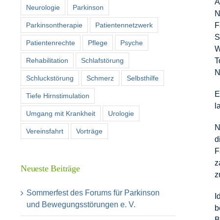
A
Neurologie
Parkinson
N
Parkinsontherapie
Patientennetzwerk
F
S
Patientenrechte
Pflege
Psyche
W
Rehabilitation
Schlafstörung
T
N
Schluckstörung
Schmerz
Selbsthilfe
E
Tiefe Hirnstimulation
l
Umgang mit Krankheit
Urologie
N
Vereinsfahrt
Vorträge
d
F
z
Neueste Beiträge
z
Sommerfest des Forums für Parkinson
I
und Bewegungsstörungen e. V.
b
B