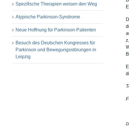
Spezifische Therapien weisen den Weg
E
Atypische Parkinson-Syndrome
D
d
Neue Hoffnung für Parkinson-Patienten
a
z
Besuch des Deutschen Kongresses für
W
Parkinson und Bewegungsstörungen in
B
Leipzig
E
d
T
F
D