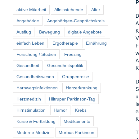
P
aktive Mitarbeit
Alleinstehende
Alter
D
Angehörige
Angehörigen-Gesprächskreis
A
K
Ausflug
Bewegung
digitale Angebote
V
einfach Leben
Ergotherapie
Ernährung
F
w
Forschung / Studien
Freezing
A
Gesundheit
Gesundheitspolitik
K
Gesundheitswesen
Gruppenreise
D
Harnwegsinfektionen
Herzerkrankung
S
u
Herzmedizin
Hiltruper Parkinson-Tag
l
Hirnstimulation
Humor
Krebs
e
K
Kurse & Fortbildung
Medikamente
Moderne Medizin
Morbus Parkinson
T