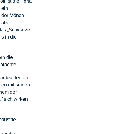
ll ist die Porta
 ein
s der Mönch
 als
 das „Schwarze
s in die
ern die
brachte.
laubsorten an
hen mit seinen
inem der
f sich wirken
ndustrie
ber die