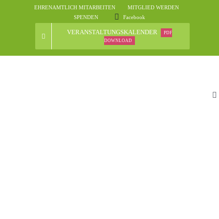
Skip
EHRENAMTLICH MITARBEITEN
MITGLIED WERDEN
to
SPENDEN
Facebook
content
VERANSTALTUNGSKALENDER
PDF
DOWNLOAD
To
Na
St
D
N
Ve