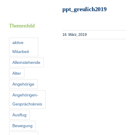
ppt_greulich2019
I
Themenfeld
16. März, 2019
F
aktive
Mitarbeit
K
Alleinstehende
Alter
S
n
Angehörige
Angehörigen-
Gesprächskreis
Ausflug
Bewegung