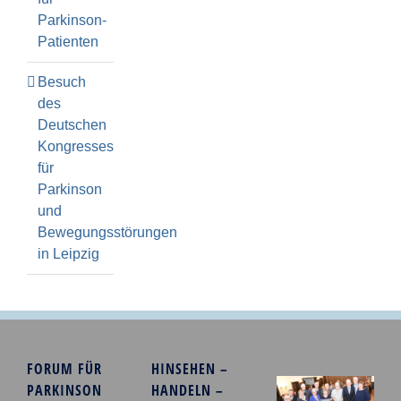
Parkinson-
Patienten
Besuch
des
Deutschen
Kongresses
für
Parkinson
und
Bewegungsstörungen
in Leipzig
FORUM FÜR
HINSEHEN –
PARKINSON
HANDELN –