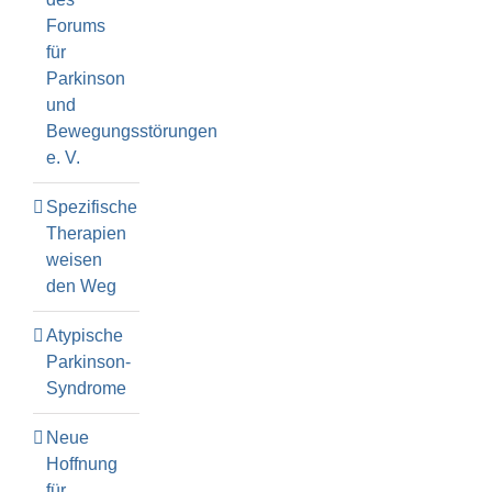
Forums
für
Parkinson
und
Bewegungsstörungen
e. V.
Spezifische
Therapien
weisen
den Weg
Atypische
Parkinson-
Syndrome
Neue
Hoffnung
für