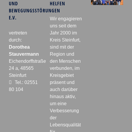
UND
HELFEN
BEWEGUNGSSTÖRUNGEN
E.V.
Wir engagieren
uns seit dem
vertreten
Jahr 2000 im
durch:
Kreis Steinfurt,
Dorothea
sind mit der
Stauvermann
Region und
Eichendorffstraße
den Menschen
24 a, 48565
verbunden, im
Steinfurt
Kreisgebiet
Tel.: 02551
präsent und
80 104
auch darüber
hinaus aktiv,
um eine
Verbesserung
der
Lebensqualität
für