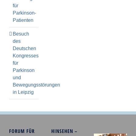
für
Parkinson-
Patienten
Besuch
des
Deutschen
Kongresses
für
Parkinson
und
Bewegungsstörungen
in Leipzig
FORUM FÜR
HINSEHEN –