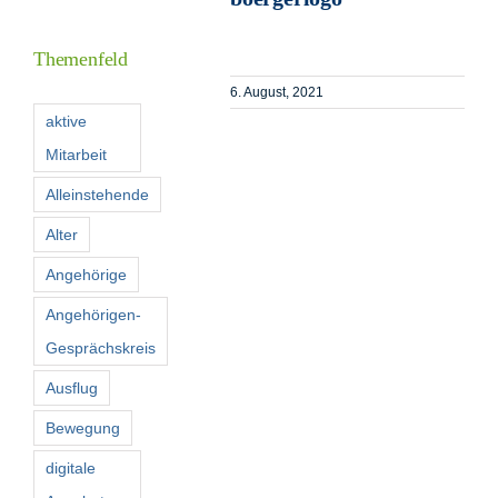
Inform
Themenfeld
Förder
6. August, 2021
aktive
Mitarbeit
Konta
Alleinstehende
Suche
Alter
nach:
Angehörige
Angehörigen-
Gesprächskreis
Ausflug
Bewegung
digitale