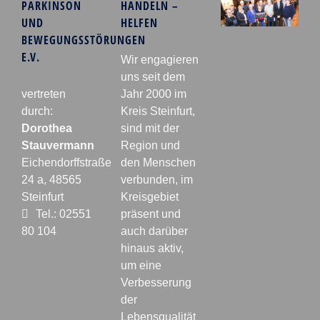
PARKINSON
HANDELN –
UND
HELFEN
BEWEGUNGSSTÖRUNGEN
E.V.
Wir engagieren
uns seit dem
vertreten
Jahr 2000 im
durch:
Kreis Steinfurt,
Dorothea
sind mit der
Stauvermann
Region und
Eichendorffstraße
den Menschen
24 a, 48565
verbunden, im
Steinfurt
Kreisgebiet
Tel.: 02551
präsent und
80 104
auch darüber
hinaus aktiv,
um eine
Verbesserung
der
Lebensqualität