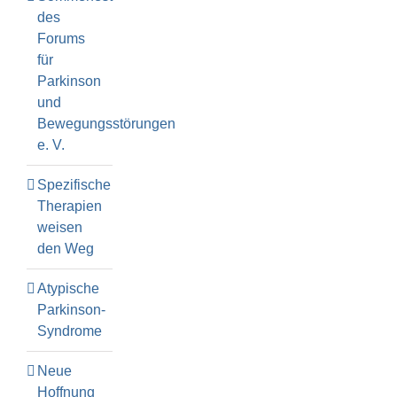
des
Forums
für
Parkinson
und
Bewegungsstörungen
e. V.
Spezifische
Therapien
weisen
den Weg
Atypische
Parkinson-
Syndrome
Neue
Hoffnung